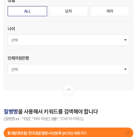
성별
ALL
남자
여자
나이
선택
인체자원은행
선택
질병명
을 사용해서 키워드를 검색해야 합니다
(질병명 ex : "위암", "위의 악성신생물", "C16"이 키워드)
통계분류포털-한국표준질병∙사인분류 (KCD) 바로가기