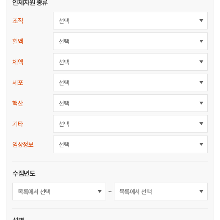
인체자원 종류
조직
선택
혈액
선택
체액
선택
세포
선택
핵산
선택
기타
선택
임상정보
선택
수집년도
~