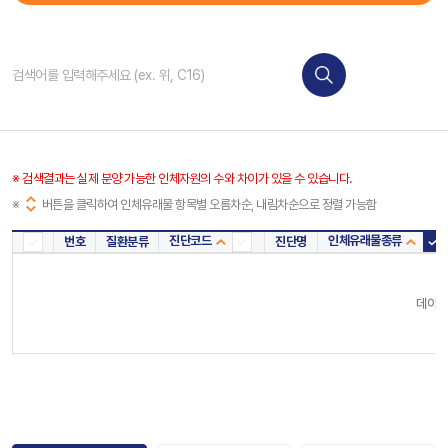
※ 검색결과는 실제 분양 가능한 인체자원의 수와 차이가 있을 수 있습니다.
※
버튼을 클릭하여 인체유래물 항목별 오름차순, 내림차순으로 정렬 가능함
진단코드
인체유래물종류
번호
질환분류
진단명
진단코드
인체
데이터