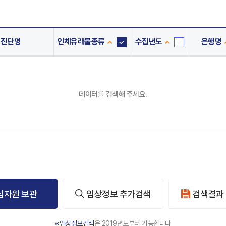
진단명
인체유래물종류
수집년도
은행명
인
수
체
집
유
년
래
도
데이터를 검색해 주세요.
물
종
류
심자원 보관
임상정보 추가검색
검색결과
※임상정보검색
은 2019년도부터 가능합니다