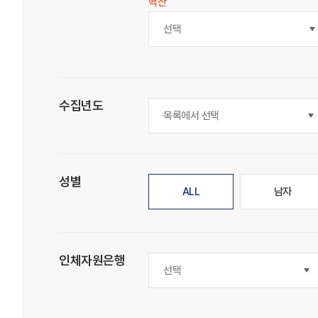
핵산
선택
수집년도
성별
ALL
남자
인체자원은행
선택