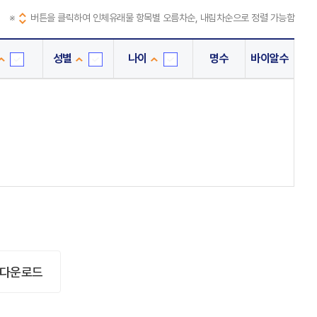
※
버튼을 클릭하여 인체유래물 항목별 오름차순, 내림차순으로 정렬 가능함
성별
나이
명수
바이알수
단
성
나
위
별
이
은
선
선
행
택
택
선
택
 다운로드