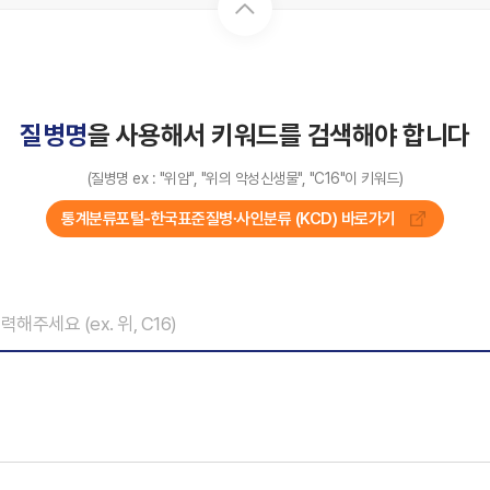
질병명
을 사용해서 키워드를 검색해야 합니다
(질병명 ex : "위암", "위의 악성신생물", "C16"이 키워드)
통계분류포털-한국표준질병∙사인분류 (KCD) 바로가기