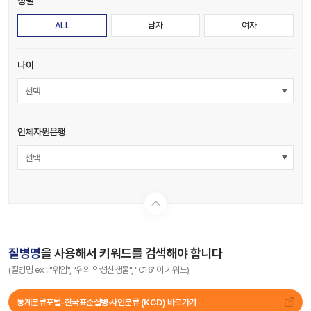
성별
ALL
남자
여자
나이
선택
인체자원은행
선택
질병명
을 사용해서 키워드를 검색해야 합니다
(질병명 ex : "위암", "위의 악성신생물", "C16"이 키워드)
통계분류포털-한국표준질병∙사인분류 (KCD) 바로가기