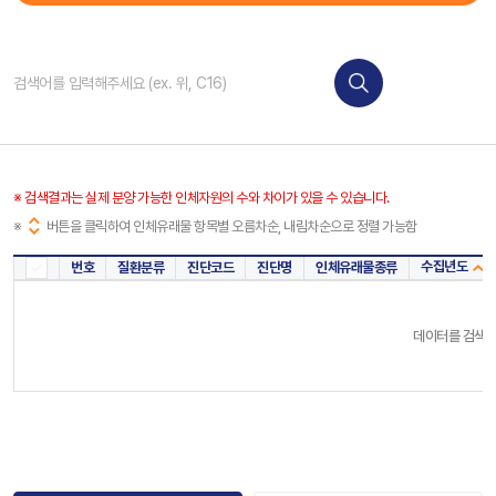
※ 검색결과는 실제 분양 가능한 인체자원의 수와 차이가 있을 수 있습니다.
※
버튼을 클릭하여 인체유래물 항목별 오름차순, 내림차순으로 정렬 가능함
수집년도
번호
질환분류
진단코드
진단명
인체유래물종류
데이터를 검색해