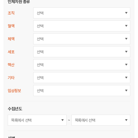
인체자원 종류
조직
선택
혈액
선택
체액
선택
세포
선택
핵산
선택
기타
선택
임상정보
선택
수집년도
~