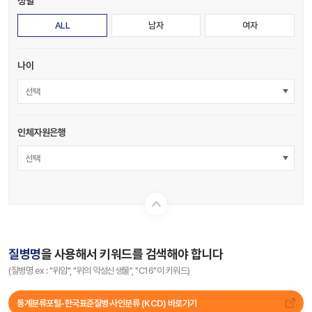
성별
ALL
남자
여자
나이
선택
인체자원은행
선택
질병명
을 사용해서 키워드를 검색해야 합니다
(질병명 ex : "위암", "위의 악성신생물", "C16"이 키워드)
통계분류포털-한국표준질병∙사인분류 (KCD) 바로가기