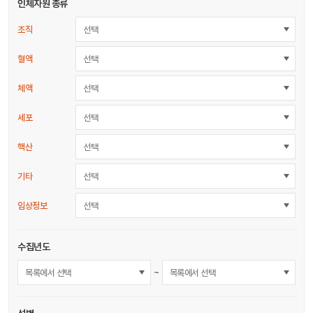
인체자원 종류
조직
선택
혈액
선택
체액
선택
세포
선택
핵산
선택
기타
선택
임상정보
선택
수집년도
~