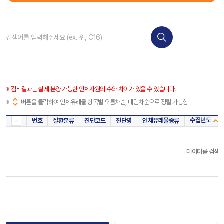
※ 검색결과는 실제 분양 가능한 인체자원의 수와 차이가 있을 수 있습니다.
※
버튼을 클릭하여 인체유래물 항목별 오름차순, 내림차순으로 정렬 가능함
수집년도
번호
질환분류
진단코드
진단명
인체유래물종류
데이터를 검색해