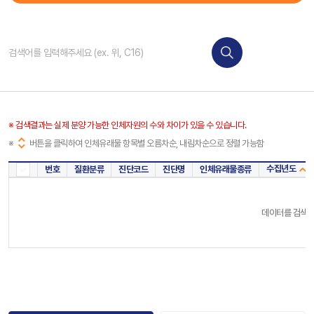
※ 검색결과는 실제 분양 가능한 인체자원의 수와 차이가 있을 수 있습니다.
※
버튼을 클릭하여 인체유래물 항목별 오름차순, 내림차순으로 정렬 가능함
수집년도
번호
질환분류
진단코드
진단명
인체유래물종류
데이터를 검색해