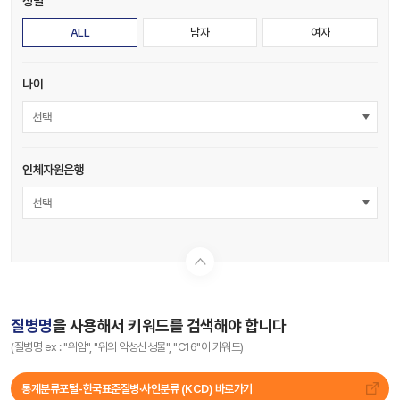
성별
ALL
남자
여자
나이
선택
인체자원은행
선택
질병명
을 사용해서 키워드를 검색해야 합니다
(질병명 ex : "위암", "위의 악성신생물", "C16"이 키워드)
통계분류포털-한국표준질병∙사인분류 (KCD) 바로가기