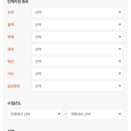
인체자원 종류
조직
선택
혈액
선택
체액
선택
세포
선택
핵산
선택
기타
선택
임상정보
선택
수집년도
~