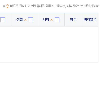
※
버튼을 클릭하여 인체유래물 항목별 오름차순, 내림차순으로 정렬 가능함
성별
나이
명수
바이알수
단
성
나
위
별
이
은
선
선
행
택
택
선
택