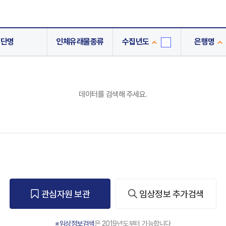
진단명
인체유래물종류
수집년도
은행명
수
집
년
도
데이터를 검색해 주세요.
관심자원 보관
임상정보 추가검색
※임상정보검색
은 2019년도부터 가능합니다