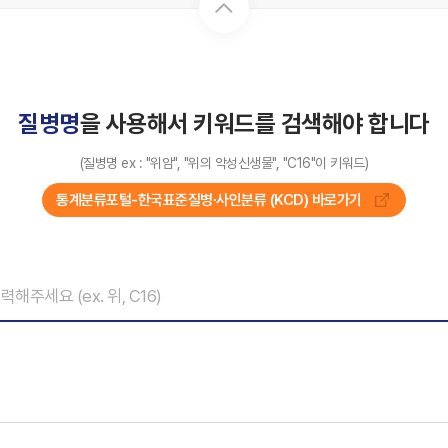
질병명
을 사용해서 키워드를 검색해야 합니다
(질병명 ex : "위암", "위의 악성신생물", "C16"이 키워드)
통계분류포털-한국표준질병∙사인분류 (KCD) 바로가기