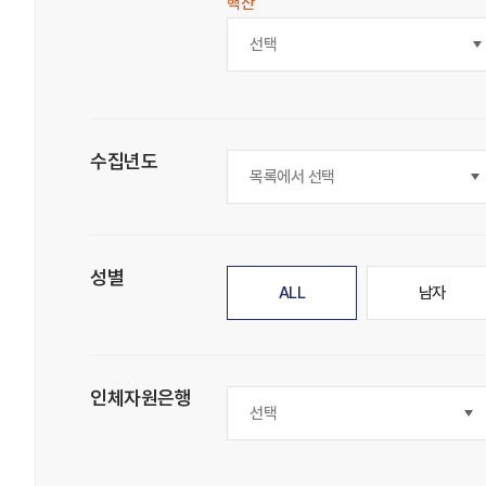
핵산
선택
수집년도
성별
ALL
남자
인체자원은행
선택