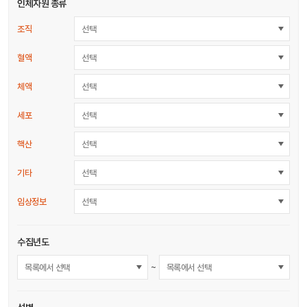
인체자원 종류
조직
선택
혈액
선택
체액
선택
세포
선택
핵산
선택
기타
선택
임상정보
선택
수집년도
~