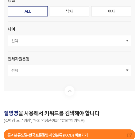
성별
ALL
남자
여자
나이
선택
인체자원은행
선택
질병명
을 사용해서 키워드를 검색해야 합니다
(질병명 ex : "위암", "위의 악성신생물", "C16"이 키워드)
통계분류포털-한국표준질병∙사인분류 (KCD) 바로가기