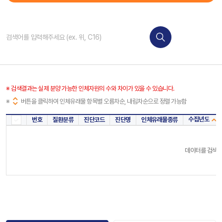
※ 검색결과는 실제 분양 가능한 인체자원의 수와 차이가 있을 수 있습니다.
※
버튼을 클릭하여 인체유래물 항목별 오름차순, 내림차순으로 정렬 가능함
수집년도
번호
질환분류
진단코드
진단명
인체유래물종류
데이터를 검색해