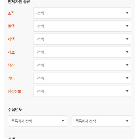
인체자원 종류
조직
선택
혈액
선택
체액
선택
세포
선택
핵산
선택
기타
선택
임상정보
선택
수집년도
~