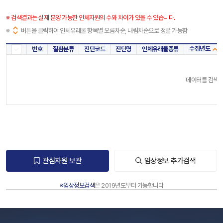
※ 검색결과는 실제 분양 가능한 인체자원의 수와 차이가 있을 수 있습니다.
※
버튼을 클릭하여 인체유래물 항목별 오름차순, 내림차순으로 정렬 가능함
수집년도
번호
질환분류
진단코드
진단명
인체유래물종류
전체
데이터를 검색해
관심자원 보관
임상정보 추가검색
※임상정보검색
은 2019년도부터 가능합니다