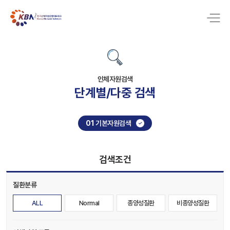
인체자원검색
단계별/다중 검색
01
기본자원검색
검색조건
질환분류
ALL
Normal
종양성질환
비종양성질환