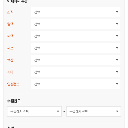
인체자원 종류
조직
선택
혈액
선택
체액
선택
세포
선택
핵산
선택
기타
선택
임상정보
선택
수집년도
~