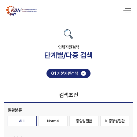
인체자원검색
단계별/다중 검색
01
기본자원검색
검색조건
질환분류
ALL
Normal
종양성질환
비종양성질환