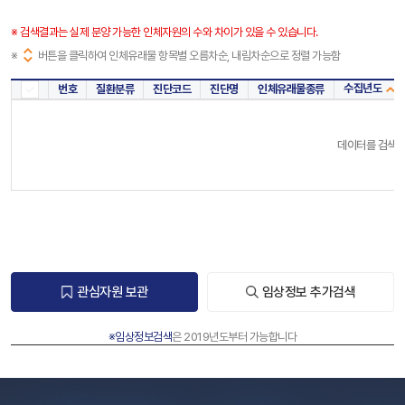
※ 검색결과는 실제 분양 가능한 인체자원의 수와 차이가 있을 수 있습니다.
※
버튼을 클릭하여 인체유래물 항목별 오름차순, 내림차순으로 정렬 가능함
수집년도
번호
질환분류
진단코드
진단명
인체유래물종류
전체
데이터를 검색해
관심자원 보관
임상정보 추가검색
※임상정보검색
은 2019년도부터 가능합니다