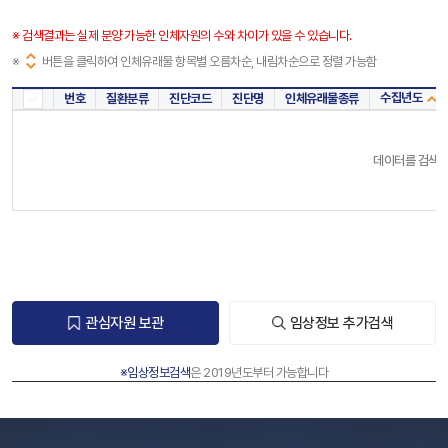
※ 검색결과는 실제 분양 가능한 인체자원의 수와 차이가 있을 수 있습니다.
※
버튼을 클릭하여 인체유래물 항목별 오름차순, 내림차순으로 정렬 가능함
수집년도
번호
질환분류
진단코드
진단명
인체유래물종류
전체
데이터를 검색해
관심자원 보관
임상정보 추가검색
※임상정보검색
은 2019년도부터 가능합니다