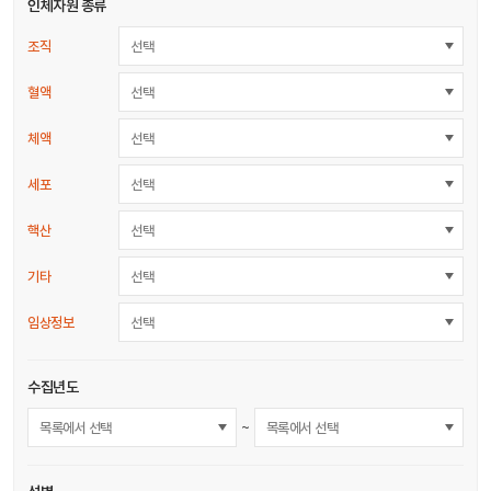
인체자원 종류
조직
선택
혈액
선택
체액
선택
세포
선택
핵산
선택
기타
선택
임상정보
선택
수집년도
~