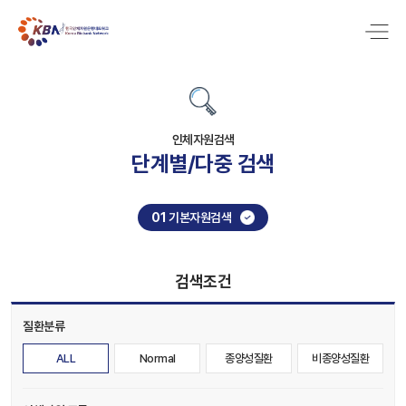
인체자원검색
단계별/다중 검색
01
기본자원검색
검색조건
질환분류
ALL
Normal
종양성질환
비종양성질환