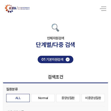
인체자원검색
단계별/다중 검색
01
기본자원검색
검색조건
질환분류
ALL
Normal
종양성질환
비종양성질환