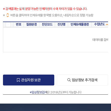
※ 검색결과는 실제 분양 가능한 인체자원의 수와 차이가 있을 수 있습니다.
※
버튼을 클릭하여 인체유래물 항목별 오름차순, 내림차순으로 정렬 가능함
수집년도
번호
질환분류
진단코드
진단명
인체유래물종류
전체
데이터를 검색해
관심자원 보관
임상정보 추가검색
※임상정보검색
은 2019년도부터 가능합니다