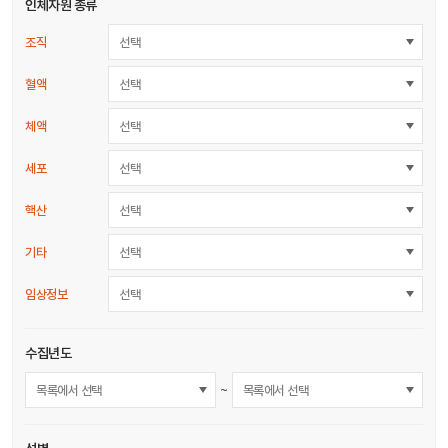
인체자원 종류
조직
선택
혈액
선택
체액
선택
세포
선택
핵산
선택
기타
선택
임상정보
선택
수집년도
~