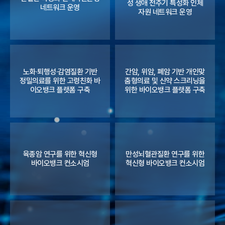
성 생애 전주기 특성화 인체
네트워크 운영
자원 네트워크 운영
노화·퇴행성·감염질환 기반
간암, 위암, 폐암 기반 개인맞
정밀의료를 위한 고령친화 바
춤형의료 및 신약 스크리닝을
이오뱅크 플랫폼 구축
위한 바이오뱅크 플랫폼 구축
육종암 연구를 위한 혁신형
만성뇌혈관질환 연구를 위한
바이오뱅크 컨소시엄
혁신형 바이오뱅크 컨소시엄