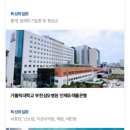
특성화질환
혈액, 알레르기질환 및 정상군
가톨릭대학교 부천성모병원 인체유래물은행
특성화질환
뇌종양, 난소암, 자궁내막암, 폐암, 태반등