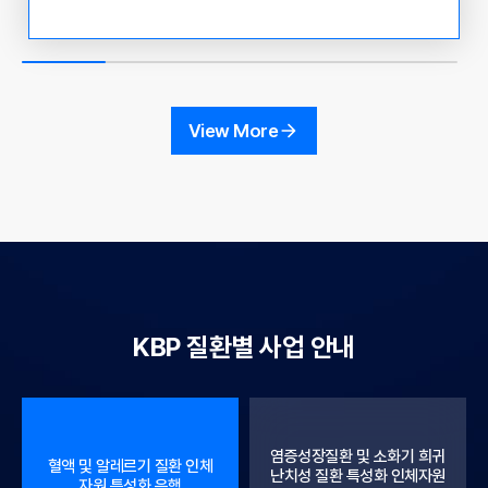
관리청 국고 보조 사업 운영 현황 및 인체 자원 활용 사례
공유 ○ 참석 대상 : KBN 참여 기관 연구 책임자 및 실무
자, 인체유래물은행 관련자 및 이용자 ○ 참석 방법 : Zoo
m 화상회의 접속 - 초대 링크: https://us06web.zoom.u
s/j/81057006929?pwd=9gMmC1tVii3iAfdYrSpSvjq
View More
n0NB7pF.1 - 회의 ID : 810 5700 6929 - 암호 : 30782
9 ○ 주요내용 12:00~13:00 - 혁신형 바이오뱅크 컨소시
엄 운영 지원사업 (정상조직 분야) - 연세대학교 오지원 교
수
KBP 질환별 사업 안내
염증성장질환 및 소화기 희귀
혈액 및 알레르기 질환 인체
난치성 질환 특성화 인체자원
자원 특성화 은행