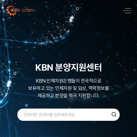
국내 최대 질병기반
바이오뱅크 네트워크
KBN 분양지원센터
KBN은 국내 최대규모로 600,000명 이상의
KBN 인체자원은행들이 전국적으로
보유하고 있는
다양한 검체인
인체자원 및 임상, 역학정보를
질병기반 인체자원을
제공하고 분양을 적극 지원합니다.
수집, 관리 ,보유하고 있습니다.