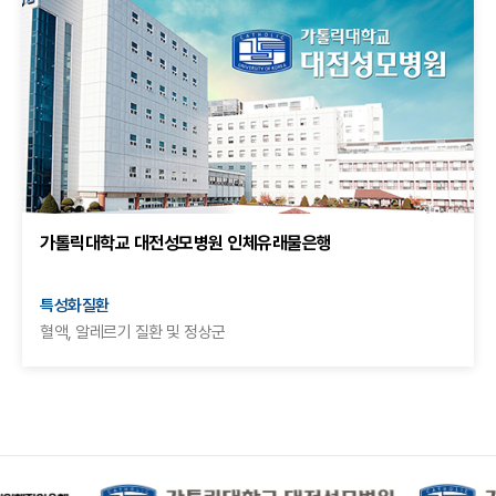
가톨릭대학교 대전성모병원 인체유래물은행
특성화질환
혈액, 알레르기 질환 및 정상군