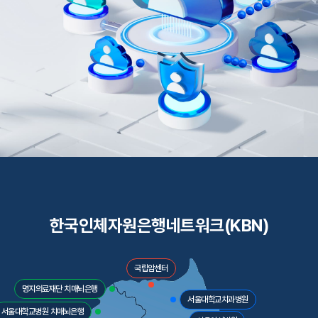
한국인체자원은행네트워크(KBN)
국립암센터
명지의료재단 치매뇌은행
서울대학교치과병원
서울대학교병원 치매뇌은행