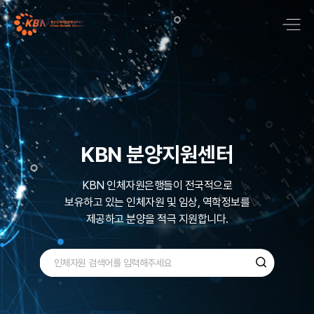
국내 최대 질병기반
바이오뱅크 네트워크
KBN 분양지원센터
KBN은 국내 최대규모로 600,000명 이상의
KBN 인체자원은행들이 전국적으로
보유하고 있는
다양한 검체인
인체자원 및 임상, 역학정보를
질병기반 인체자원을
제공하고 분양을 적극 지원합니다.
수집, 관리 ,보유하고 있습니다.