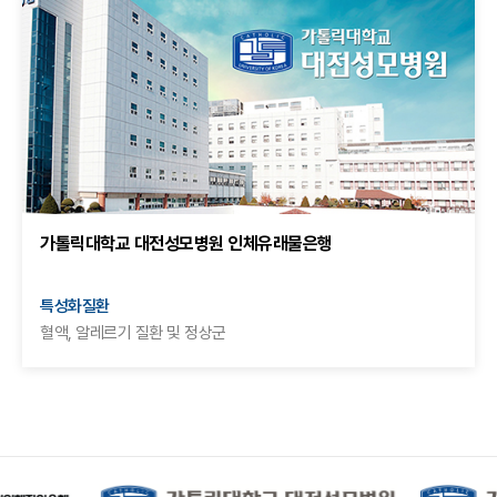
가톨릭대학교 대전성모병원 인체유래물은행
특성화질환
혈액, 알레르기 질환 및 정상군