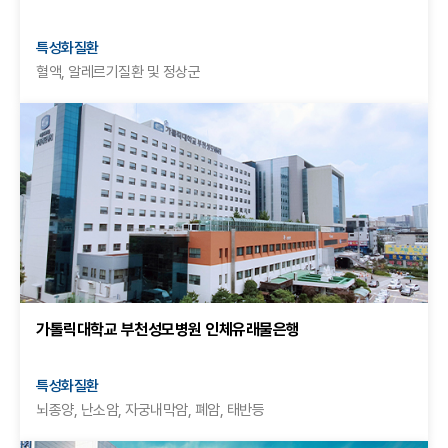
특성화질환
혈액, 알레르기질환 및 정상군
가톨릭대학교 부천성모병원 인체유래물은행
특성화질환
뇌종양, 난소암, 자궁내막암, 폐암, 태반등