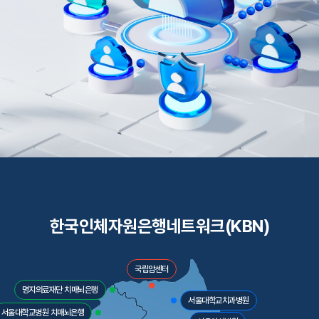
한국인체자원은행네트워크(KBN)
국립암센터
명지의료재단 치매뇌은행
서울대학교치과병원
서울대학교병원 치매뇌은행