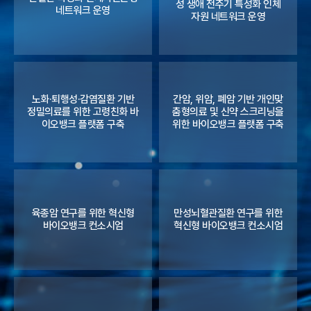
성 생애 전주기 특성화 인체
네트워크 운영
자원 네트워크 운영
노화·퇴행성·감염질환 기반
간암, 위암, 폐암 기반 개인맞
정밀의료를 위한 고령친화 바
춤형의료 및 신약 스크리닝을
이오뱅크 플랫폼 구축
위한 바이오뱅크 플랫폼 구축
육종암 연구를 위한 혁신형
만성뇌혈관질환 연구를 위한
바이오뱅크 컨소시엄
혁신형 바이오뱅크 컨소시엄