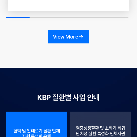
관리청 국고 보조 사업 운영 현황 및 인체 자원 활용 사례
공유 ○ 참석 대상 : KBN 참여 기관 연구 책임자 및 실무
자, 인체유래물은행 관련자 및 이용자 ○ 참석 방법 : Zoo
m 화상회의 접속 - 초대 링크: https://us06web.zoom.u
s/j/81057006929?pwd=9gMmC1tVii3iAfdYrSpSvjq
View More
n0NB7pF.1 - 회의 ID : 810 5700 6929 - 암호 : 30782
9 ○ 주요내용 12:00~13:00 - 혁신형 바이오뱅크 컨소시
엄 운영 지원사업 (정상조직 분야) - 연세대학교 오지원 교
수
KBP 질환별 사업 안내
염증성장질환 및 소화기 희귀
혈액 및 알레르기 질환 인체
난치성 질환 특성화 인체자원
자원 특성화 은행