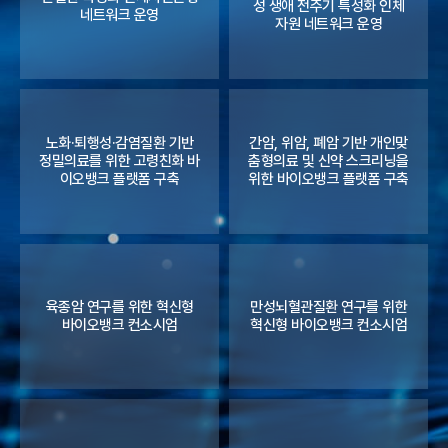
성 생애 전주기 특성화 인체
네트워크 운영
자원 네트워크 운영
노화·퇴행성·감염질환 기반
간암, 위암, 폐암 기반 개인맞
정밀의료를 위한 고령친화 바
춤형의료 및 신약 스크리닝을
이오뱅크 플랫폼 구축
위한 바이오뱅크 플랫폼 구축
육종암 연구를 위한 혁신형
만성뇌혈관질환 연구를 위한
바이오뱅크 컨소시엄
혁신형 바이오뱅크 컨소시엄