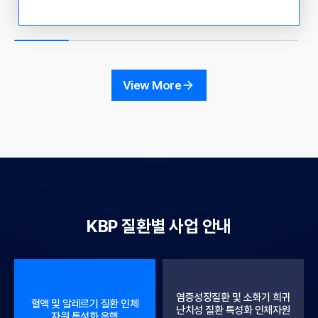
관리청 국고 보조 사업 운영 현황 및 인체 자원 활용 사례
공유 ○ 참석 대상 : KBN 참여 기관 연구 책임자 및 실무
자, 인체유래물은행 관련자 및 이용자 ○ 참석 방법 : Zoo
m 화상회의 접속 - 초대 링크: https://us06web.zoom.u
s/j/81057006929?pwd=9gMmC1tVii3iAfdYrSpSvjq
View More
n0NB7pF.1 - 회의 ID : 810 5700 6929 - 암호 : 30782
9 ○ 주요내용 12:00~13:00 - 혁신형 바이오뱅크 컨소시
엄 운영 지원사업 (정상조직 분야) - 연세대학교 오지원 교
수
KBP 질환별 사업 안내
염증성장질환 및 소화기 희귀
혈액 및 알레르기 질환 인체
난치성 질환 특성화 인체자원
자원 특성화 은행