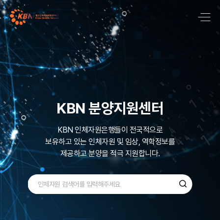
국내 최대 질병기반
바이오뱅크 네트워크
KBN 분양지원센터
KBN은 국내 최대규모로 600,000명 이상의
KBN 인체자원은행들이 전국적으로
보유하고 있는
다양한 검체인
인체자원 및 임상, 역학정보를
질병기반 인체자원을
제공하고 분양을 적극 지원합니다.
수집, 관리 ,보유하고 있습니다.