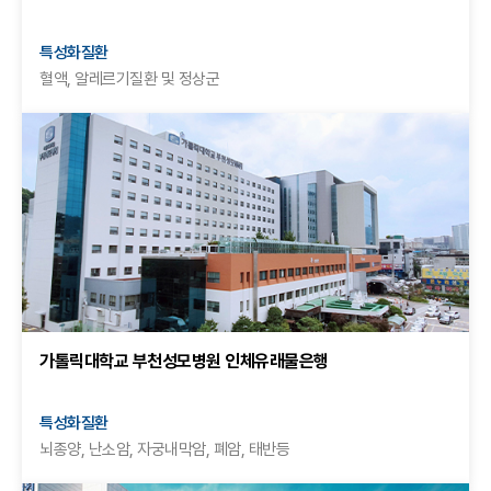
특성화질환
혈액, 알레르기질환 및 정상군
가톨릭대학교 부천성모병원 인체유래물은행
특성화질환
뇌종양, 난소암, 자궁내막암, 폐암, 태반등