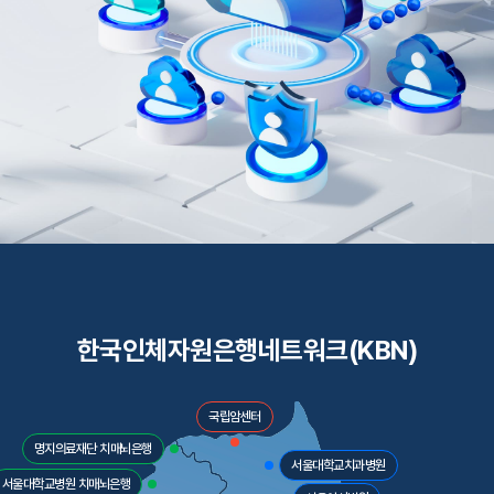
한국인체자원은행네트워크(KBN)
국립암센터
명지의료재단 치매뇌은행
서울대학교치과병원
서울대학교병원 치매뇌은행