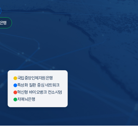
은행
국립중앙인체자원은행
특성화 질환 중심 네트워크
혁신형 바이오뱅크 컨소시엄
치매뇌은행