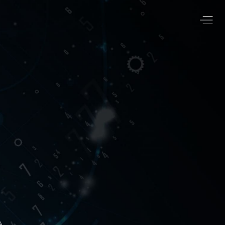
크
검체인
는