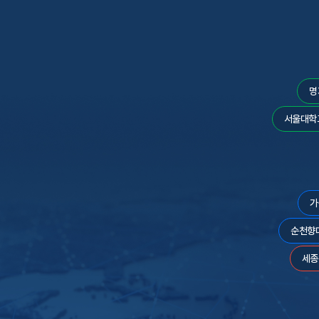
명
서울대학
가
순천향
세종