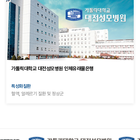
가톨릭대학교 대전성모병원 인체유래물은행
특성화질환
혈액, 알레르기 질환 및 정상군