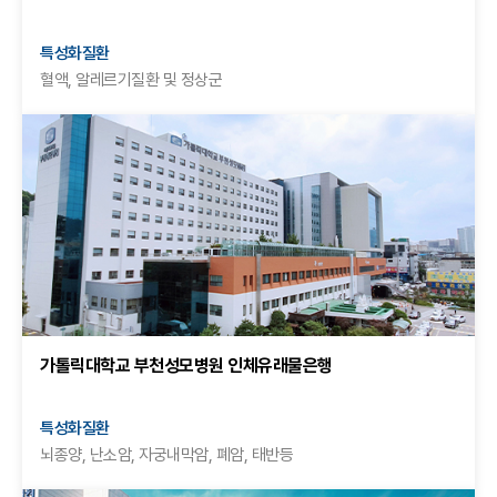
특성화질환
혈액, 알레르기질환 및 정상군
가톨릭대학교 부천성모병원 인체유래물은행
특성화질환
뇌종양, 난소암, 자궁내막암, 폐암, 태반등