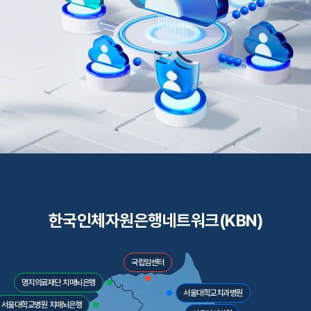
한국인체자원은행네트워크(KBN)
국립암센터
명지의료재단 치매뇌은행
서울대학교치과병원
서울대학교병원 치매뇌은행