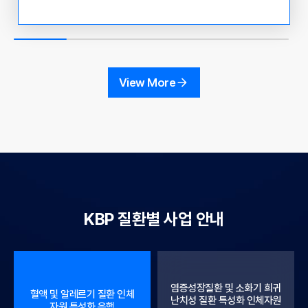
관리청 국고 보조 사업 운영 현황 및 인체 자원 활용 사례
공유 ○ 참석 대상 : KBN 참여 기관 연구 책임자 및 실무
자, 인체유래물은행 관련자 및 이용자 ○ 참석 방법 : Zoo
m 화상회의 접속 - 초대 링크: https://us06web.zoom.u
s/j/81057006929?pwd=9gMmC1tVii3iAfdYrSpSvjq
View More
n0NB7pF.1 - 회의 ID : 810 5700 6929 - 암호 : 30782
9 ○ 주요내용 12:00~13:00 - 혁신형 바이오뱅크 컨소시
엄 운영 지원사업 (정상조직 분야) - 연세대학교 오지원 교
수
KBP 질환별 사업 안내
염증성장질환 및 소화기 희귀
혈액 및 알레르기 질환 인체
난치성 질환 특성화 인체자원
자원 특성화 은행