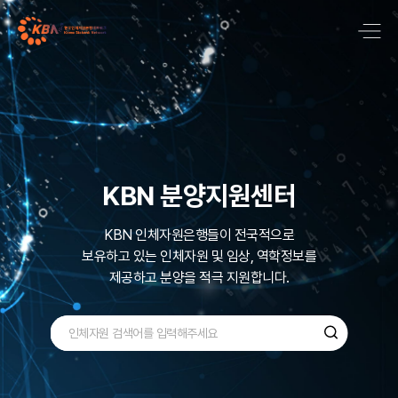
국내 최대 질병기반
바이오뱅크 네트워크
KBN 분양지원센터
KBN은 국내 최대규모로 600,000명 이상의
KBN 인체자원은행들이 전국적으로
보유하고 있는
다양한 검체인
인체자원 및 임상, 역학정보를
질병기반 인체자원을
제공하고 분양을 적극 지원합니다.
수집, 관리 ,보유하고 있습니다.