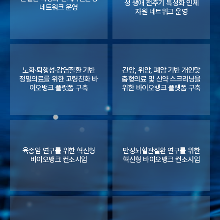
성 생애 전주기 특성화 인체
네트워크 운영
자원 네트워크 운영
노화·퇴행성·감염질환 기반
간암, 위암, 폐암 기반 개인맞
정밀의료를 위한 고령친화 바
춤형의료 및 신약 스크리닝을
이오뱅크 플랫폼 구축
위한 바이오뱅크 플랫폼 구축
육종암 연구를 위한 혁신형
만성뇌혈관질환 연구를 위한
바이오뱅크 컨소시엄
혁신형 바이오뱅크 컨소시엄