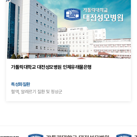
가톨릭대학교 대전성모병원 인체유래물은행
특성화질환
혈액, 알레르기 질환 및 정상군