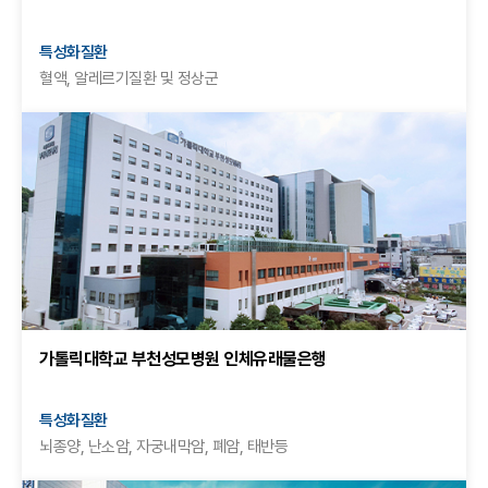
특성화질환
혈액, 알레르기질환 및 정상군
가톨릭대학교 부천성모병원 인체유래물은행
특성화질환
뇌종양, 난소암, 자궁내막암, 폐암, 태반등