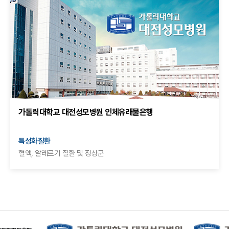
가톨릭대학교 대전성모병원 인체유래물은행
특성화질환
혈액, 알레르기 질환 및 정상군