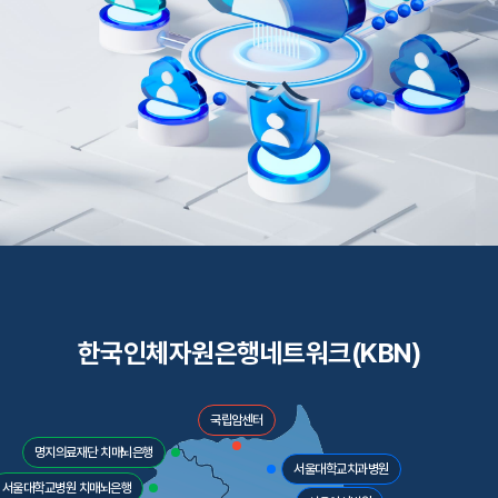
한국인체자원은행네트워크(KBN)
국립암센터
명지의료재단 치매뇌은행
서울대학교치과병원
서울대학교병원 치매뇌은행