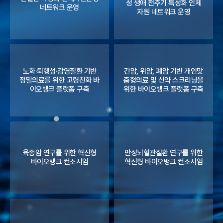
성 생애 전주기 특성화 인체
네트워크 운영
자원 네트워크 운영
노화·퇴행성·감염질환 기반
간암, 위암, 폐암 기반 개인맞
정밀의료를 위한 고령친화 바
춤형의료 및 신약 스크리닝을
이오뱅크 플랫폼 구축
위한 바이오뱅크 플랫폼 구축
육종암 연구를 위한 혁신형
만성뇌혈관질환 연구를 위한
바이오뱅크 컨소시엄
혁신형 바이오뱅크 컨소시엄