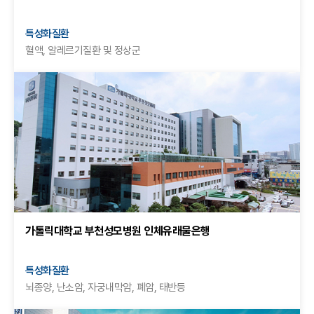
특성화질환
혈액, 알레르기질환 및 정상군
가톨릭대학교 부천성모병원 인체유래물은행
특성화질환
뇌종양, 난소암, 자궁내막암, 폐암, 태반등