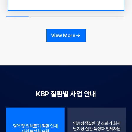
관리청 국고 보조 사업 운영 현황 및 인체 자원 활용 사례
공유 ○ 참석 대상 : KBN 참여 기관 연구 책임자 및 실무
자, 인체유래물은행 관련자 및 이용자 ○ 참석 방법 : Zoo
m 화상회의 접속 - 초대 링크: https://us06web.zoom.u
s/j/81057006929?pwd=9gMmC1tVii3iAfdYrSpSvjq
View More
n0NB7pF.1 - 회의 ID : 810 5700 6929 - 암호 : 30782
9 ○ 주요내용 12:00~13:00 - 혁신형 바이오뱅크 컨소시
엄 운영 지원사업 (정상조직 분야) - 연세대학교 오지원 교
수
KBP 질환별 사업 안내
염증성장질환 및 소화기 희귀
혈액 및 알레르기 질환 인체
난치성 질환 특성화 인체자원
자원 특성화 은행