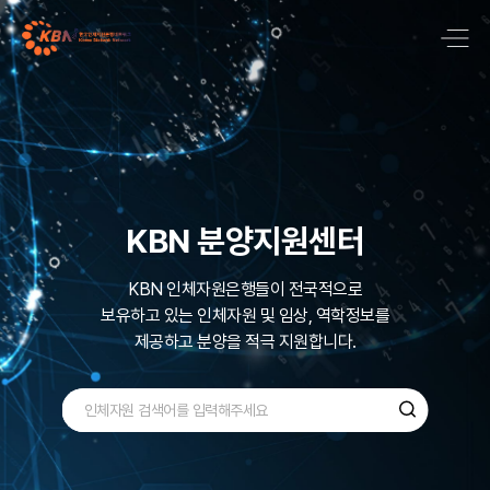
국내 최대 질병기반
바이오뱅크 네트워크
KBN 분양지원센터
KBN은 국내 최대규모로 600,000명 이상의
KBN 인체자원은행들이 전국적으로
보유하고 있는
다양한 검체인
인체자원 및 임상, 역학정보를
질병기반 인체자원을
제공하고 분양을 적극 지원합니다.
수집, 관리 ,보유하고 있습니다.