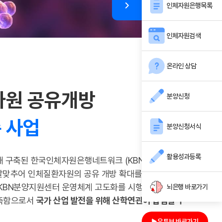
인체자원은행목록
인체자원검색
온라인 상담
자원 공유개방
분양신청
 사업
분양신청서식
활용성과등록
해 구축된 한국인체자원은행네트워크 (KBN)의 지속적
 발맞추어 인체질환자원의 공유 개방 확대를 위해 KBN
화, KBN분양지원센터 운영체계 고도화를 시행하고, 수요자
뇌은행 바로가기
구축함으로서
국가 산업 발전을 위해 산학연관이 협업할 수
유튜브 바로가기