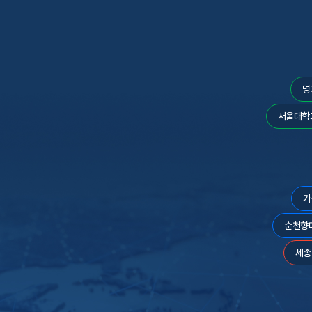
명
서울대학
가
순천향
세종