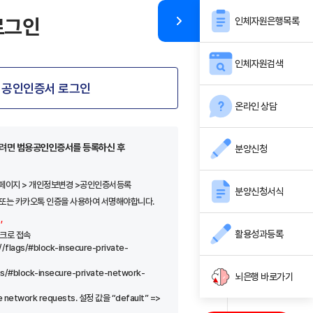
로그인
인체자원은행목록
인체자원검색
공인인증서 로그인
온라인 상담
시려면
범용공인인증서를 등록하신 후
분양신청
마이페이지 > 개인정보변경 >공인인증서등록
분양신청서식
또는 카카오톡 인증을 사용하여 서명해야합니다.
,
활용성과등록
링크로 접속
/flags/#block-insecure-private-
gs/#block-insecure-private-network-
뇌은행 바로가기
ate network requests. 설정 값을 “default” =>