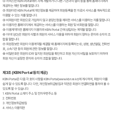
① 서비스란 KBN Portal에서 자체 개발하거나 다른 기관과의 협의 등을 통해 홈페이지에서
제공하는 제반 정보를 말합니다.
② 회원이란 KBN Portal에 개인정보를 제공하여 회원등록을 한 자로서 서비스를 계속적으로
이용할 수 있는 자를 말합니다.
③ 비회원이란 회원으로 가입하지 않고 분양신청을 제외한 서비스를 이용하는 자를 말합니다.
④ 이용자란 홈페이지에서 제공하는 서비스를 이용하는 회원 및 비회원을 말합니다.
⑤ 이용계약이란 홈페이지 이용자와 KBN Portal 간에 성립되는 계약을 말합니다.
⑥ 아이디(ID)란 회원의 식별과 회원의 서비스 이용을 위하여 회원이 정하는 문자와 숫자의 조
합을 말합니다.
⑦ 회원정보란 회원이 이용계약을 체결할 때 홈페이지에 등록하는 ID, 성명, 생년월일, 전화번
호, 소속기관 등의 회원에 관한 정보를 말합니다.
⑧ 비밀번호란 회원의 ID와 일치된 회원임을 확인하고 회원 자신의 비밀을 보호하기 위하여
회원 자신이 설정한 문자와 숫자의 조합을 말합니다.
제3조 (KBN Portal 등의 제공)
KBN Portal은 다음 각 호의 사항을 KBN Portal(www.kbn.re.kr)에 게시하여, 회원이 이를
쉽게 알 수 있도록 합니다. 다만, 개인정보취급방침과 약관은 회원이 연결화면을 통하여 볼 수
있도록 할 수 있습니다.
1. KBN Portal 소재지 주소 및 전자우편주소 등
2. 전화번호
3. 개인정보취급방침
4. 서비스 이용약관