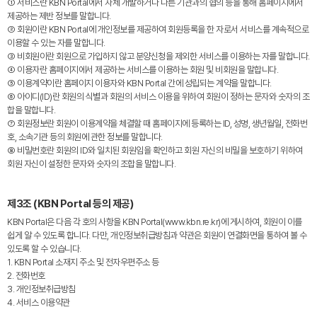
① 서비스란 KBN Portal에서 자체 개발하거나 다른 기관과의 협의 등을 통해 홈페이지에서
제공하는 제반 정보를 말합니다.
② 회원이란 KBN Portal에 개인정보를 제공하여 회원등록을 한 자로서 서비스를 계속적으로
이용할 수 있는 자를 말합니다.
③ 비회원이란 회원으로 가입하지 않고 분양신청을 제외한 서비스를 이용하는 자를 말합니다.
④ 이용자란 홈페이지에서 제공하는 서비스를 이용하는 회원 및 비회원을 말합니다.
⑤ 이용계약이란 홈페이지 이용자와 KBN Portal 간에 성립되는 계약을 말합니다.
⑥ 아이디(ID)란 회원의 식별과 회원의 서비스 이용을 위하여 회원이 정하는 문자와 숫자의 조
합을 말합니다.
⑦ 회원정보란 회원이 이용계약을 체결할 때 홈페이지에 등록하는 ID, 성명, 생년월일, 전화번
호, 소속기관 등의 회원에 관한 정보를 말합니다.
⑧ 비밀번호란 회원의 ID와 일치된 회원임을 확인하고 회원 자신의 비밀을 보호하기 위하여
회원 자신이 설정한 문자와 숫자의 조합을 말합니다.
제3조 (KBN Portal 등의 제공)
KBN Portal은 다음 각 호의 사항을 KBN Portal(www.kbn.re.kr)에 게시하여, 회원이 이를
쉽게 알 수 있도록 합니다. 다만, 개인정보취급방침과 약관은 회원이 연결화면을 통하여 볼 수
있도록 할 수 있습니다.
1. KBN Portal 소재지 주소 및 전자우편주소 등
2. 전화번호
3. 개인정보취급방침
4. 서비스 이용약관