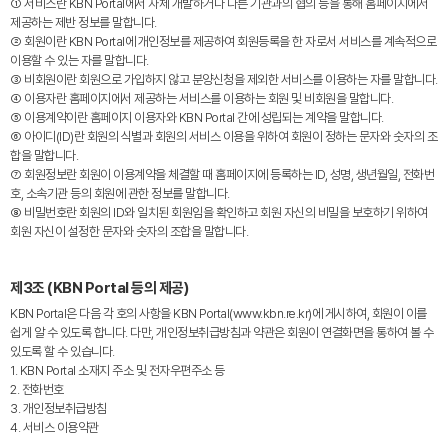
① 서비스란 KBN Portal에서 자체 개발하거나 다른 기관과의 협의 등을 통해 홈페이지에서
제공하는 제반 정보를 말합니다.
② 회원이란 KBN Portal에 개인정보를 제공하여 회원등록을 한 자로서 서비스를 계속적으로
이용할 수 있는 자를 말합니다.
③ 비회원이란 회원으로 가입하지 않고 분양신청을 제외한 서비스를 이용하는 자를 말합니다.
④ 이용자란 홈페이지에서 제공하는 서비스를 이용하는 회원 및 비회원을 말합니다.
⑤ 이용계약이란 홈페이지 이용자와 KBN Portal 간에 성립되는 계약을 말합니다.
⑥ 아이디(ID)란 회원의 식별과 회원의 서비스 이용을 위하여 회원이 정하는 문자와 숫자의 조
합을 말합니다.
⑦ 회원정보란 회원이 이용계약을 체결할 때 홈페이지에 등록하는 ID, 성명, 생년월일, 전화번
호, 소속기관 등의 회원에 관한 정보를 말합니다.
⑧ 비밀번호란 회원의 ID와 일치된 회원임을 확인하고 회원 자신의 비밀을 보호하기 위하여
회원 자신이 설정한 문자와 숫자의 조합을 말합니다.
제3조 (KBN Portal 등의 제공)
KBN Portal은 다음 각 호의 사항을 KBN Portal(www.kbn.re.kr)에 게시하여, 회원이 이를
쉽게 알 수 있도록 합니다. 다만, 개인정보취급방침과 약관은 회원이 연결화면을 통하여 볼 수
있도록 할 수 있습니다.
1. KBN Portal 소재지 주소 및 전자우편주소 등
2. 전화번호
3. 개인정보취급방침
4. 서비스 이용약관