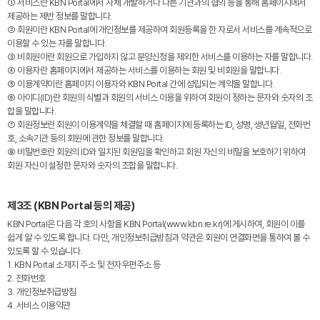
① 서비스란 KBN Portal에서 자체 개발하거나 다른 기관과의 협의 등을 통해 홈페이지에서
제공하는 제반 정보를 말합니다.
② 회원이란 KBN Portal에 개인정보를 제공하여 회원등록을 한 자로서 서비스를 계속적으로
이용할 수 있는 자를 말합니다.
③ 비회원이란 회원으로 가입하지 않고 분양신청을 제외한 서비스를 이용하는 자를 말합니다.
④ 이용자란 홈페이지에서 제공하는 서비스를 이용하는 회원 및 비회원을 말합니다.
⑤ 이용계약이란 홈페이지 이용자와 KBN Portal 간에 성립되는 계약을 말합니다.
⑥ 아이디(ID)란 회원의 식별과 회원의 서비스 이용을 위하여 회원이 정하는 문자와 숫자의 조
합을 말합니다.
⑦ 회원정보란 회원이 이용계약을 체결할 때 홈페이지에 등록하는 ID, 성명, 생년월일, 전화번
호, 소속기관 등의 회원에 관한 정보를 말합니다.
⑧ 비밀번호란 회원의 ID와 일치된 회원임을 확인하고 회원 자신의 비밀을 보호하기 위하여
회원 자신이 설정한 문자와 숫자의 조합을 말합니다.
제3조 (KBN Portal 등의 제공)
KBN Portal은 다음 각 호의 사항을 KBN Portal(www.kbn.re.kr)에 게시하여, 회원이 이를
쉽게 알 수 있도록 합니다. 다만, 개인정보취급방침과 약관은 회원이 연결화면을 통하여 볼 수
있도록 할 수 있습니다.
1. KBN Portal 소재지 주소 및 전자우편주소 등
2. 전화번호
3. 개인정보취급방침
4. 서비스 이용약관