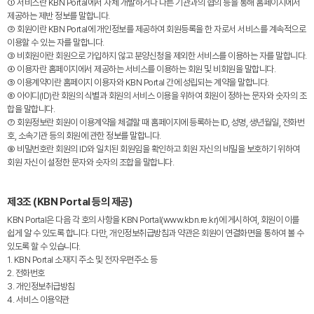
① 서비스란 KBN Portal에서 자체 개발하거나 다른 기관과의 협의 등을 통해 홈페이지에서
제공하는 제반 정보를 말합니다.
② 회원이란 KBN Portal에 개인정보를 제공하여 회원등록을 한 자로서 서비스를 계속적으로
이용할 수 있는 자를 말합니다.
③ 비회원이란 회원으로 가입하지 않고 분양신청을 제외한 서비스를 이용하는 자를 말합니다.
④ 이용자란 홈페이지에서 제공하는 서비스를 이용하는 회원 및 비회원을 말합니다.
⑤ 이용계약이란 홈페이지 이용자와 KBN Portal 간에 성립되는 계약을 말합니다.
⑥ 아이디(ID)란 회원의 식별과 회원의 서비스 이용을 위하여 회원이 정하는 문자와 숫자의 조
합을 말합니다.
⑦ 회원정보란 회원이 이용계약을 체결할 때 홈페이지에 등록하는 ID, 성명, 생년월일, 전화번
호, 소속기관 등의 회원에 관한 정보를 말합니다.
⑧ 비밀번호란 회원의 ID와 일치된 회원임을 확인하고 회원 자신의 비밀을 보호하기 위하여
회원 자신이 설정한 문자와 숫자의 조합을 말합니다.
제3조 (KBN Portal 등의 제공)
KBN Portal은 다음 각 호의 사항을 KBN Portal(www.kbn.re.kr)에 게시하여, 회원이 이를
쉽게 알 수 있도록 합니다. 다만, 개인정보취급방침과 약관은 회원이 연결화면을 통하여 볼 수
있도록 할 수 있습니다.
1. KBN Portal 소재지 주소 및 전자우편주소 등
2. 전화번호
3. 개인정보취급방침
4. 서비스 이용약관