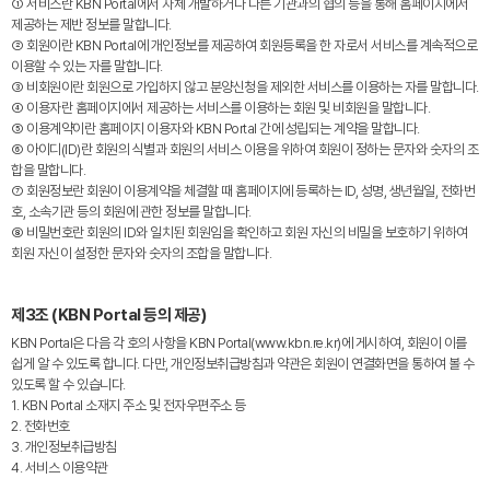
① 서비스란 KBN Portal에서 자체 개발하거나 다른 기관과의 협의 등을 통해 홈페이지에서
제공하는 제반 정보를 말합니다.
② 회원이란 KBN Portal에 개인정보를 제공하여 회원등록을 한 자로서 서비스를 계속적으로
이용할 수 있는 자를 말합니다.
③ 비회원이란 회원으로 가입하지 않고 분양신청을 제외한 서비스를 이용하는 자를 말합니다.
④ 이용자란 홈페이지에서 제공하는 서비스를 이용하는 회원 및 비회원을 말합니다.
⑤ 이용계약이란 홈페이지 이용자와 KBN Portal 간에 성립되는 계약을 말합니다.
⑥ 아이디(ID)란 회원의 식별과 회원의 서비스 이용을 위하여 회원이 정하는 문자와 숫자의 조
합을 말합니다.
⑦ 회원정보란 회원이 이용계약을 체결할 때 홈페이지에 등록하는 ID, 성명, 생년월일, 전화번
호, 소속기관 등의 회원에 관한 정보를 말합니다.
⑧ 비밀번호란 회원의 ID와 일치된 회원임을 확인하고 회원 자신의 비밀을 보호하기 위하여
회원 자신이 설정한 문자와 숫자의 조합을 말합니다.
제3조 (KBN Portal 등의 제공)
KBN Portal은 다음 각 호의 사항을 KBN Portal(www.kbn.re.kr)에 게시하여, 회원이 이를
쉽게 알 수 있도록 합니다. 다만, 개인정보취급방침과 약관은 회원이 연결화면을 통하여 볼 수
있도록 할 수 있습니다.
1. KBN Portal 소재지 주소 및 전자우편주소 등
2. 전화번호
3. 개인정보취급방침
4. 서비스 이용약관