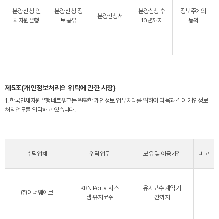
분양 신청 인
분양 신청 정
분양신청 후
정보주체의
분양신청서
체자원은행
보 공유
10년까지
동의
제5조(개인정보처리의 위탁에 관한 사항)
1. 한국인체자원은행네트워크는 원활한 개인정보 업무처리를 위하여 다음과 같이 개인정보
처리업무를 위탁하고 있습니다.
수탁업체
위탁업무
보유 및 이용기간
비고
KBN Portal 시스
유지보수 계약 기
㈜이너웨이브
템 유지보수
간까지