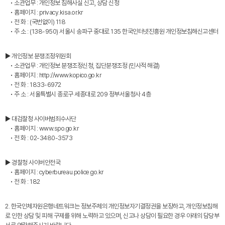
• 소관업무 : 개인정보 침해사실 신고, 상담 신청
• 홈페이지 : privacy.kisa.or.kr
• 전 화 : (국번없이) 118
• 주 소 : (138-950) 서울시 송파구 중대로 135 한국인터넷진흥원 개인정보침해신고센터
▶ 개인정보 분쟁조정위원회
• 소관업무 : 개인정보 분쟁조정신청, 집단분쟁조정 (민사적 해결)
• 홈페이지 : http://www.kopico.go.kr
• 전 화 : 1833-6972
• 주 소 : 서울특별시 종로구 세종대로 209 정부서울청사 4층
▶ 대검찰청 사이버범죄수사단
• 홈페이지 : www.spo.go.kr
• 전 화 : 02-3480-3573
▶ 경찰청 사이버안전국
• 홈페이지 : cyberbureau.police.go.kr
• 전 화 : 182
2. 한국인체자원은행네트워크는 정보주체의 개인정보자기결정권을 보장하고, 개인정보침해
로 인한 상담 및 피해 구제를 위해 노력하고 있으며, 신고나 상담이 필요한 경우 아래의 담당부