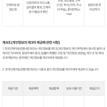
성명, 생년월일, 소속
신청자와의 의사소통,
인체자원 분
(기관, 부서),직위, 주소
분양신청 후
심의결과 통보, 인체자
양신청
(사무실), 휴대전화,e-
10년까지
원 이용성과 확인
mail
제4조(개인정보의 제3자 제공에 관한 사항)
1. 한국인체자원은행네트워크는 개인정보를 제1조(개인정보의 처리 목적)에서 명시한 범위 내
에서만 처리하며, 정보주체의 동의, 법률의 특별한 규정 등 「개인정보 보호법」 제17조 및 제18
조에 해당하는 경우에만 개인정보를 제3자에게 제공합니다.
2. 한국인체자원은행네트워크는 다음과 같이 개인정보를 제3자에게 제공하고 있습니다.
제공기관
제공목적
제공항목
보유·이용기간
제공근거