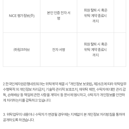
회원 탈퇴 시 혹은
본인 인증 전자 서
NICE 평가정보(주)
위탁 계약 종료시
명
까지
회원 탈퇴 시 혹은
㈜링크허브
전자 서명
위탁 계약 종료시
까지
2.한국인체자원은행네트워크는 위탁계약 체결 시 「개인정보 보호법」 제26조에 따라 위탁업무
수행목적 외 개인정보 처리금지, 기술적·관리적 보호조치, 재위탁 제한, 수탁자에 대한 관리․감
독, 손해배상 등 책임에 관한 사항을 계약서 등 문서에 명시하고, 수탁자가 개인정보를 안전하
게 처리하는지를 감독하고 있습니다.
3. 위탁업무의 내용이나 수탁자가 변경될 경우에는 지체없이 본 개인정보 처리방침을 통하여
공개하도록 하겠습니다.