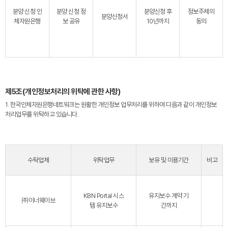
분양 신청 인
분양 신청 정
분양신청 후
정보주체의
분양신청서
체자원은행
보 공유
10년까지
동의
제5조(개인정보처리의 위탁에 관한 사항)
1. 한국인체자원은행네트워크는 원활한 개인정보 업무처리를 위하여 다음과 같이 개인정보
처리업무를 위탁하고 있습니다.
수탁업체
위탁업무
보유 및 이용기간
비고
KBN Portal 시스
유지보수 계약 기
㈜이너웨이브
템 유지보수
간까지