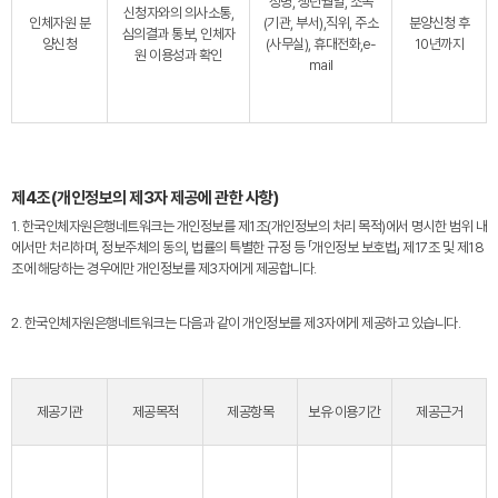
성명, 생년월일, 소속
신청자와의 의사소통,
인체자원 분
(기관, 부서),직위, 주소
분양신청 후
심의결과 통보, 인체자
양신청
(사무실), 휴대전화,e-
10년까지
원 이용성과 확인
mail
제4조(개인정보의 제3자 제공에 관한 사항)
1. 한국인체자원은행네트워크는 개인정보를 제1조(개인정보의 처리 목적)에서 명시한 범위 내
에서만 처리하며, 정보주체의 동의, 법률의 특별한 규정 등 「개인정보 보호법」 제17조 및 제18
조에 해당하는 경우에만 개인정보를 제3자에게 제공합니다.
2. 한국인체자원은행네트워크는 다음과 같이 개인정보를 제3자에게 제공하고 있습니다.
제공기관
제공목적
제공항목
보유·이용기간
제공근거