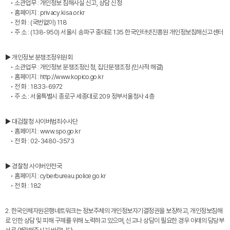
• 소관업무 : 개인정보 침해사실 신고, 상담 신청
• 홈페이지 : privacy.kisa.or.kr
• 전 화 : (국번없이) 118
• 주 소 : (138-950) 서울시 송파구 중대로 135 한국인터넷진흥원 개인정보침해신고센터
▶ 개인정보 분쟁조정위원회
• 소관업무 : 개인정보 분쟁조정신청, 집단분쟁조정 (민사적 해결)
• 홈페이지 : http://www.kopico.go.kr
• 전 화 : 1833-6972
• 주 소 : 서울특별시 종로구 세종대로 209 정부서울청사 4층
▶ 대검찰청 사이버범죄수사단
• 홈페이지 : www.spo.go.kr
• 전 화 : 02-3480-3573
▶ 경찰청 사이버안전국
• 홈페이지 : cyberbureau.police.go.kr
• 전 화 : 182
2. 한국인체자원은행네트워크는 정보주체의 개인정보자기결정권을 보장하고, 개인정보침해
로 인한 상담 및 피해 구제를 위해 노력하고 있으며, 신고나 상담이 필요한 경우 아래의 담당부