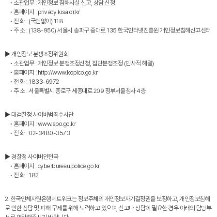
• 소관업무 : 개인정보 침해사실 신고, 상담 신청
• 홈페이지 : privacy.kisa.or.kr
• 전 화 : (국번없이) 118
• 주 소 : (138-950) 서울시 송파구 중대로 135 한국인터넷진흥원 개인정보침해신고센터
▶ 개인정보 분쟁조정위원회
• 소관업무 : 개인정보 분쟁조정신청, 집단분쟁조정 (민사적 해결)
• 홈페이지 : http://www.kopico.go.kr
• 전 화 : 1833-6972
• 주 소 : 서울특별시 종로구 세종대로 209 정부서울청사 4층
▶ 대검찰청 사이버범죄수사단
• 홈페이지 : www.spo.go.kr
• 전 화 : 02-3480-3573
▶ 경찰청 사이버안전국
• 홈페이지 : cyberbureau.police.go.kr
• 전 화 : 182
2. 한국인체자원은행네트워크는 정보주체의 개인정보자기결정권을 보장하고, 개인정보침해
로 인한 상담 및 피해 구제를 위해 노력하고 있으며, 신고나 상담이 필요한 경우 아래의 담당부