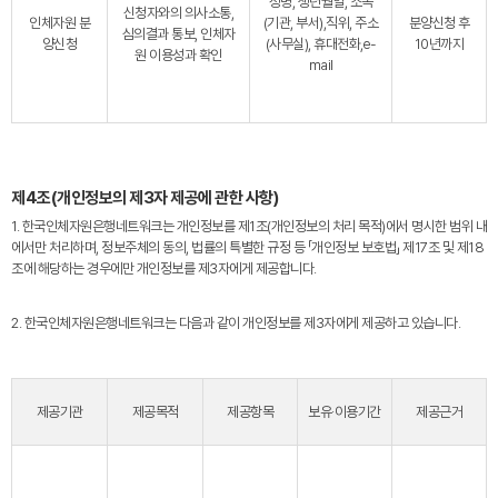
성명, 생년월일, 소속
신청자와의 의사소통,
인체자원 분
(기관, 부서),직위, 주소
분양신청 후
심의결과 통보, 인체자
양신청
(사무실), 휴대전화,e-
10년까지
원 이용성과 확인
mail
제4조(개인정보의 제3자 제공에 관한 사항)
1. 한국인체자원은행네트워크는 개인정보를 제1조(개인정보의 처리 목적)에서 명시한 범위 내
에서만 처리하며, 정보주체의 동의, 법률의 특별한 규정 등 「개인정보 보호법」 제17조 및 제18
조에 해당하는 경우에만 개인정보를 제3자에게 제공합니다.
2. 한국인체자원은행네트워크는 다음과 같이 개인정보를 제3자에게 제공하고 있습니다.
제공기관
제공목적
제공항목
보유·이용기간
제공근거