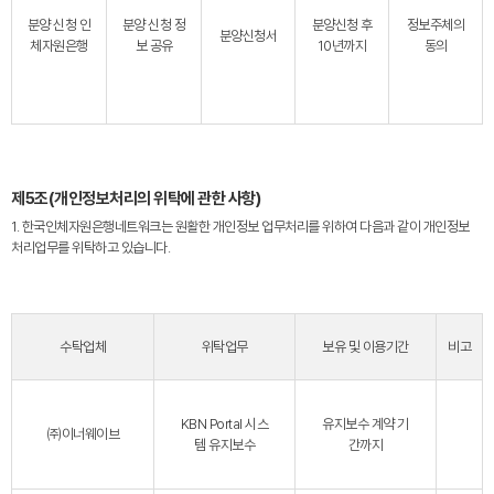
분양 신청 인
분양 신청 정
분양신청 후
정보주체의
분양신청서
체자원은행
보 공유
10년까지
동의
제5조(개인정보처리의 위탁에 관한 사항)
1. 한국인체자원은행네트워크는 원활한 개인정보 업무처리를 위하여 다음과 같이 개인정보
처리업무를 위탁하고 있습니다.
수탁업체
위탁업무
보유 및 이용기간
비고
KBN Portal 시스
유지보수 계약 기
㈜이너웨이브
템 유지보수
간까지