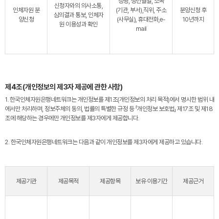
성명, 생년월일, 소속
신청자와의 의사소통,
인체자원 분
(기관, 부서),직위, 주소
분양신청 후
심의결과 통보, 인체자
양신청
(사무실), 휴대전화,e-
10년까지
원 이용성과 확인
mail
제4조(개인정보의 제3자 제공에 관한 사항)
1. 한국인체자원은행네트워크는 개인정보를 제1조(개인정보의 처리 목적)에서 명시한 범위 내
에서만 처리하며, 정보주체의 동의, 법률의 특별한 규정 등 「개인정보 보호법」 제17조 및 제18
조에 해당하는 경우에만 개인정보를 제3자에게 제공합니다.
2. 한국인체자원은행네트워크는 다음과 같이 개인정보를 제3자에게 제공하고 있습니다.
제공기관
제공목적
제공항목
보유·이용기간
제공근거