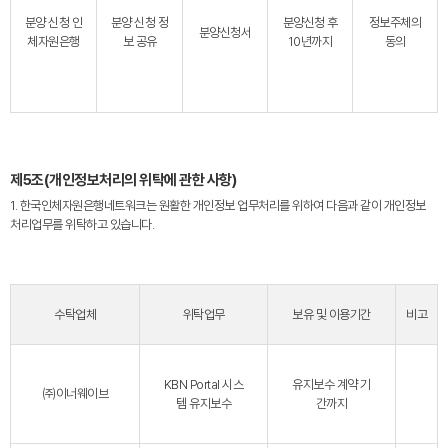
분양 신청 인
분양 신청 정
분양신청 후
정보주체의
분양신청서
체자원은행
보 공유
10년까지
동의
제5조(개인정보처리의 위탁에 관한 사항)
1. 한국인체자원은행네트워크는 원활한 개인정보 업무처리를 위하여 다음과 같이 개인정보
처리업무를 위탁하고 있습니다.
수탁업체
위탁업무
보유 및 이용기간
비고
KBN Portal 시스
유지보수 계약 기
㈜이너웨이브
템 유지보수
간까지