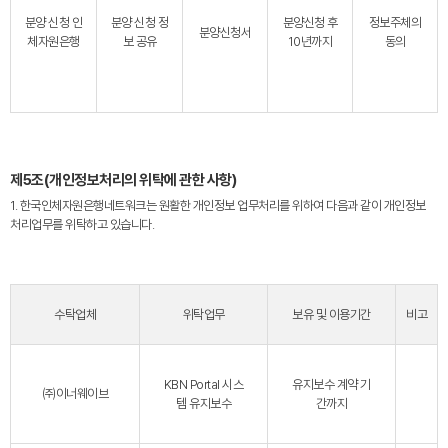
분양 신청 인
분양 신청 정
분양신청 후
정보주체의
분양신청서
체자원은행
보 공유
10년까지
동의
제5조(개인정보처리의 위탁에 관한 사항)
1. 한국인체자원은행네트워크는 원활한 개인정보 업무처리를 위하여 다음과 같이 개인정보
처리업무를 위탁하고 있습니다.
수탁업체
위탁업무
보유 및 이용기간
비고
KBN Portal 시스
유지보수 계약 기
㈜이너웨이브
템 유지보수
간까지