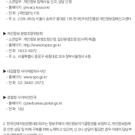
• 소관업무 : 개인정보 침해사실 신고, 상담 신청
• 홈페이지 : privacy.kisa.or.kr
• 전 화 : (국번없이) 118
• 주 소 : (138-950) 서울시 송파구 중대로 135 한국인터넷진흥원 개인정보침해신고센터
▶ 개인정보 분쟁조정위원회
• 소관업무 : 개인정보 분쟁조정신청, 집단분쟁조정 (민사적 해결)
• 홈페이지 : http://www.kopico.go.kr
• 전 화 : 1833-6972
• 주 소 : 서울특별시 종로구 세종대로 209 정부서울청사 4층
▶ 대검찰청 사이버범죄수사단
• 홈페이지 : www.spo.go.kr
• 전 화 : 02-3480-3573
▶ 경찰청 사이버안전국
• 홈페이지 : cyberbureau.police.go.kr
• 전 화 : 182
2. 한국인체자원은행네트워크는 정보주체의 개인정보자기결정권을 보장하고, 개인정보침해
로 인한 상담 및 피해 구제를 위해 노력하고 있으며, 신고나 상담이 필요한 경우 아래의 담당부