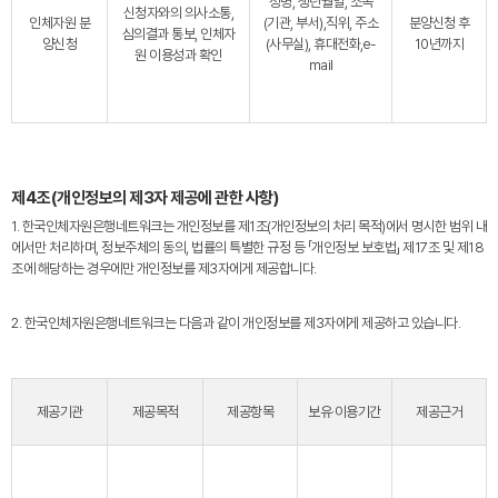
성명, 생년월일, 소속
신청자와의 의사소통,
인체자원 분
(기관, 부서),직위, 주소
분양신청 후
심의결과 통보, 인체자
양신청
(사무실), 휴대전화,e-
10년까지
원 이용성과 확인
mail
제4조(개인정보의 제3자 제공에 관한 사항)
1. 한국인체자원은행네트워크는 개인정보를 제1조(개인정보의 처리 목적)에서 명시한 범위 내
에서만 처리하며, 정보주체의 동의, 법률의 특별한 규정 등 「개인정보 보호법」 제17조 및 제18
조에 해당하는 경우에만 개인정보를 제3자에게 제공합니다.
2. 한국인체자원은행네트워크는 다음과 같이 개인정보를 제3자에게 제공하고 있습니다.
제공기관
제공목적
제공항목
보유·이용기간
제공근거