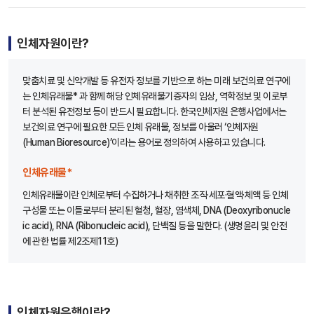
인체자원이란?
맞춤치료 및 신약개발 등 유전자 정보를 기반으로 하는 미래 보건의료 연구에
는 인체유래물* 과 함께 해당 인체유래물기증자의 임상, 역학정보 및 이로부
터 분석된 유전정보 등이 반드시 필요합니다. 한국인체자원 은행사업에서는
보건의료 연구에 필요한 모든 인체 유래물, 정보를 아울러 ‘인체자원
(Human Bioresource)’이라는 용어로 정의하여 사용하고 있습니다.
인체유래물*
인체유래물이란 인체로부터 수집하거나 채취한 조직·세포·혈액·체액 등 인체
구성물 또는 이들로부터 분리된 혈청, 혈장, 염색체, DNA (Deoxyribonucle
ic acid), RNA (Ribonucleic acid), 단백질 등을 말한다. (생명윤리 및 안전
에 관한 법률 제2조제11호)
인체자원은행이란?