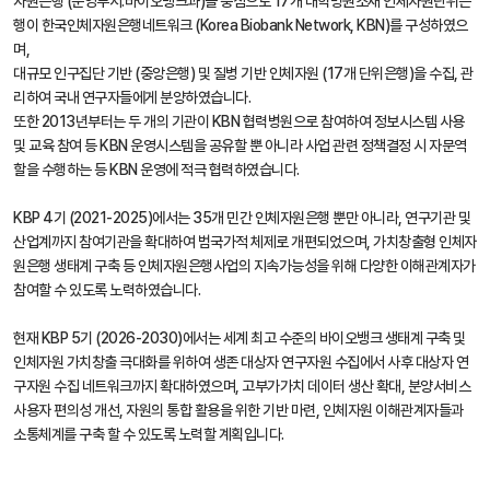
자원은행 (운영부서:바이오뱅크과)을 중심으로 17개 대학병원소재 인체자원단위은
행이 한국인체자원은행네트워크 (Korea Biobank Network, KBN)를 구성하였으
며,
대규모 인구집단 기반 (중앙은행) 및 질병 기반 인체자원 (17개 단위은행)을 수집, 관
리하여 국내 연구자들에게 분양하였습니다.
또한 2013년부터는 두 개의 기관이 KBN 협력병원으로 참여하여 정보시스템 사용
및 교육 참여 등 KBN 운영시스템을 공유할 뿐 아니라 사업 관련 정책결정 시 자문역
할을 수행하는 등 KBN 운영에 적극 협력하였습니다.
KBP 4기 (2021-2025)에서는 35개 민간 인체자원은행 뿐만 아니라, 연구기관 및
산업계까지 참여기관을 확대하여 범국가적 체제로 개편되었으며, 가치창출형 인체자
원은행 생태계 구축 등 인체자원은행사업의 지속가능성을 위해 다양한 이해관계자가
참여할 수 있도록 노력하였습니다.
현재 KBP 5기 (2026-2030)에서는 세계 최고 수준의 바이오뱅크 생태계 구축 및
인체자원 가치창출 극대화를 위하여 생존 대상자 연구자원 수집에서 사후 대상자 연
구자원 수집 네트워크까지 확대하였으며, 고부가가치 데이터 생산 확대, 분양서비스
사용자 편의성 개선, 자원의 통합 활용을 위한 기반 마련, 인체자원 이해관계자들과
소통체계를 구축 할 수 있도록 노력할 계획입니다.