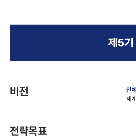
제5기
비전
인체
세계
전략목표