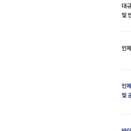
대규
및 
인체
인체
및 
바이