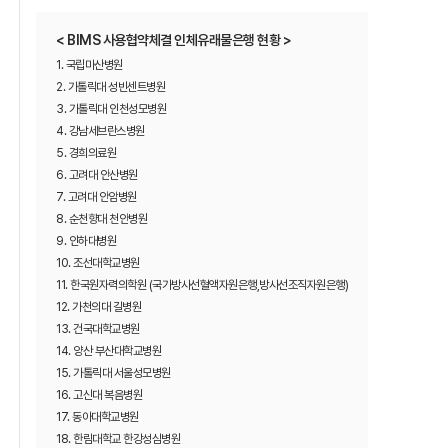
< BIMS 사용협약체결 인체유래물은행 현황 >
1. 국립마산병원
2. 가톨릭대 성빈센트병원
3. 가톨릭대 인천성모병원
4. 강남세브란스병원
5. 경희의료원
6. 고려대 안산병원
7. 고려대 안암병원
8. 순천향대 천안병원
9. 인하대병원
10. 조선대학교병원
11. 한국원자력의학원 (국가방사선혈액자원은행,방사선조직자원은행)
12. 가천의대 길병원
13. 건국대학교병원
14. 양산 부산대학교병원
15. 가톨릭대 서울성모병원
16. 고신대 복음병원
17. 동아대학교병원
18. 한림대학교 한강성심병원