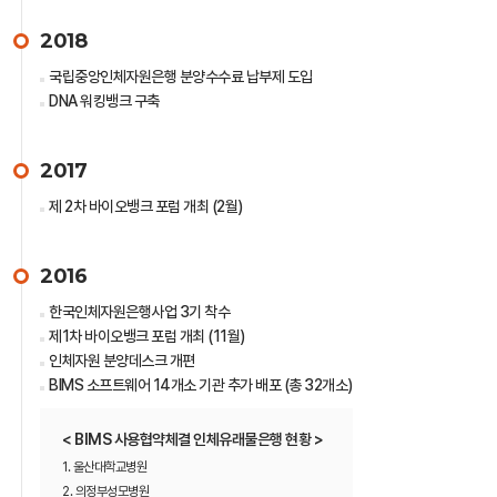
2018
국립중앙인체자원은행 분양수수료 납부제 도입
DNA 워킹뱅크 구축
2017
제 2차 바이오뱅크 포럼 개최 (2월)
2016
한국인체자원은행사업 3기 착수
제1차 바이오뱅크 포럼 개최 (11월)
인체자원 분양데스크 개편
BIMS 소프트웨어 14개소 기관 추가 배포 (총 32개소)
< BIMS 사용협약체결 인체유래물은행 현황 >
1. 울산대학교병원
2. 의정부성모병원