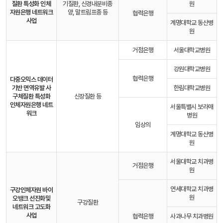
질환 특성화 인체
기질환, 신경내분비종
원
자원은행 네트워크
양, 말트림프종 등
협력은행
사업
계명대학교 동산병
원
거점은행
서울대학교병원
강원대학교병원
협력은행
다중오믹스 데이터
기반 면역유발 사
한림대학교병원
구체질환 특성화
신장질환 등
인체자원은행 네트
서울특별시 보라매
워크
병원
임상의
계명대학교 동산병
원
서울대학교 치과병
거점은행
원
연세대학교 치과병
구강인체자원 바이
원
오뱅크 선진화
및
구강질환
네트워크 고도화
사업
협력은행
사과나무 치과병원