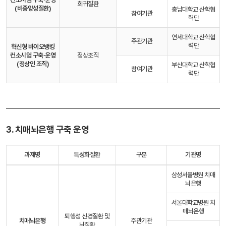
희귀질환
(비종양성질환)
충남대학교 산학협
참여기관
력단
연세대학교 산학협
주관기관
력단
혁신형 바이오뱅킹
컨소시엄 구축·운영
정상조직
(정상인 조직)
부산대학교 산학협
참여기관
력단
3. 치매뇌은행 구축 운영
과제명
특성화질환
구분
기관명
삼성서울병원 치매
뇌은행
서울대학교병원 치
매뇌은행
퇴행성 신경질환 및
치매뇌은행
주관기관
뇌질환