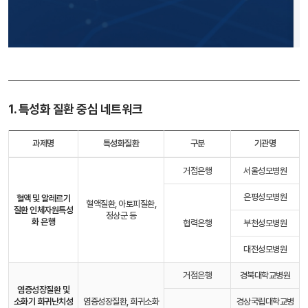
1. 특성화 질환 중심 네트워크
과제명
특성화질환
구분
기관명
거점은행
서울성모병원
은평성모병원
혈액 및 알레르기
혈액질환, 아토피질환,
질환 인체자원
특성
정상군 등
화 은행
협력은행
부천성모병원
대전성모병원
거점은행
경북대학교병원
염증성장질환 및
소화기 희귀난치성
염증성장질환, 희귀소화
경상국립대학교병