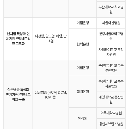
부산대학교 치과병
원
거점은행
서울아산병원
난치암 특성화 인
분당서울대학교병
췌장암, 담도암, 폐암, 난
체자원은행
네트워
원
소암
크 고도화
협력은행
차의과대학교 분당
차병원
순천향대학교 부속
거점은행
부천병원
순천향대학교 부속
서울병원
심근병증 특성화
협력은행
심근병증 (HCM, DCM,
인체자원은행
네트
ICM 등)
계명대학교 동산병
워크 구축
원
아주대학교병원
임상의
용인세브란스병원