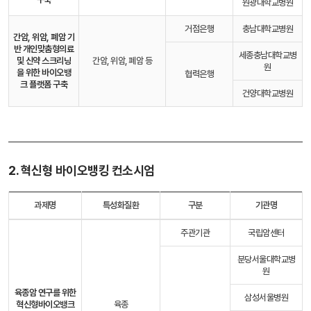
원광대학교병원
거점은행
충남대학교병원
간암, 위암, 폐암 기
반 개인맞춤형의료
세종충남대학교병
및 신약 스크리닝
간암, 위암, 폐암 등
원
을 위한 바이오뱅
협력은행
크 플랫폼 구축
건양대학교병원
2. 혁신형 바이오뱅킹 컨소시엄
과제명
특성화질환
구분
기관명
주관기관
국립암센터
분당서울대학교병
원
육종암 연구를 위한
삼성서울병원
혁신형
바이오뱅크
육종