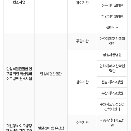
컨소시엄
참여기관
전북대학교병원
한양대학교병원
셀레믹스
아주대학교 산학협
주관기관
력단
삼성서울병원
인하대학교 산학협
만성뇌혈관질환 연
력단
구를 위한 혁신형
바
만성뇌혈관질환
이오뱅크 컨소시엄
참여기관
전남대학교병원
부산대학교병원
수원시노인정신건
강복지센터
세종충남대학교병
주관기관
원
혁신형 바이오뱅킹
발달장애 등 유전성
컨소시엄 구축·운영