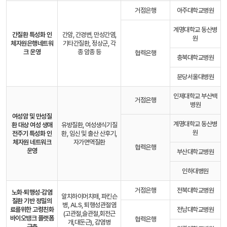
거점은행
아주대학교병원
계명대학교 동산병
간질환 특성화 인
간암, 간경변, 만성간염,
원
체자원은행
네트워
기타간질환, 정상군, 각
크 운영
종 암종 등
협력은행
충북대학교병원
분당서울대병원
인제대학교 부산백
거점은행
병원
여성암 및 만성질
계명대학교 동산병
환 대상 여성 생애
유방질환, 여성생식기질
원
전주기 특성화 인
환, 임신 및 출산 산후기,
체자원 네트워크
자가면역질환
협력은행
운영
부산대학교병원
인하대병원
거점은행
전북대학교병원
노화·퇴행성·감염
알치하이머치매, 파킨슨
질환 기반 정밀의
병, ALS, 퇴행성관절염
료를
위한 고령친화
전남대학교병원
(고관절,슬관절,회전근
바이오뱅크 플랫폼
협력은행
개,대둔근), 감염병
구축