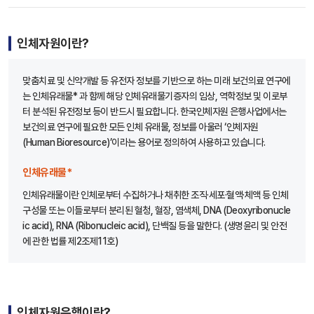
인체자원이란?
맞춤치료 및 신약개발 등 유전자 정보를 기반으로 하는 미래 보건의료 연구에
는 인체유래물* 과 함께 해당 인체유래물기증자의 임상, 역학정보 및 이로부
터 분석된 유전정보 등이 반드시 필요합니다. 한국인체자원 은행사업에서는
보건의료 연구에 필요한 모든 인체 유래물, 정보를 아울러 ‘인체자원
(Human Bioresource)’이라는 용어로 정의하여 사용하고 있습니다.
인체유래물*
인체유래물이란 인체로부터 수집하거나 채취한 조직·세포·혈액·체액 등 인체
구성물 또는 이들로부터 분리된 혈청, 혈장, 염색체, DNA (Deoxyribonucle
ic acid), RNA (Ribonucleic acid), 단백질 등을 말한다. (생명윤리 및 안전
에 관한 법률 제2조제11호)
인체자원은행이란?