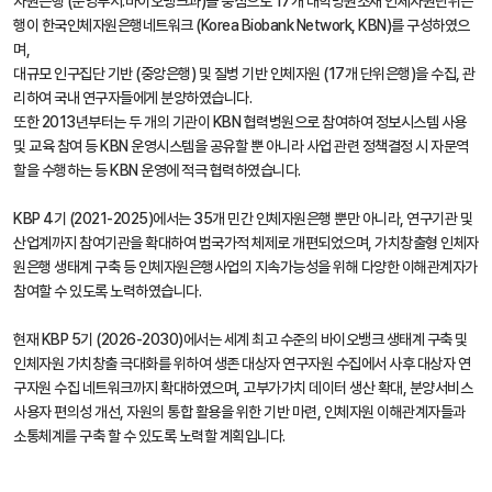
자원은행 (운영부서:바이오뱅크과)을 중심으로 17개 대학병원소재 인체자원단위은
행이 한국인체자원은행네트워크 (Korea Biobank Network, KBN)를 구성하였으
며,
대규모 인구집단 기반 (중앙은행) 및 질병 기반 인체자원 (17개 단위은행)을 수집, 관
리하여 국내 연구자들에게 분양하였습니다.
또한 2013년부터는 두 개의 기관이 KBN 협력병원으로 참여하여 정보시스템 사용
및 교육 참여 등 KBN 운영시스템을 공유할 뿐 아니라 사업 관련 정책결정 시 자문역
할을 수행하는 등 KBN 운영에 적극 협력하였습니다.
KBP 4기 (2021-2025)에서는 35개 민간 인체자원은행 뿐만 아니라, 연구기관 및
산업계까지 참여기관을 확대하여 범국가적 체제로 개편되었으며, 가치창출형 인체자
원은행 생태계 구축 등 인체자원은행사업의 지속가능성을 위해 다양한 이해관계자가
참여할 수 있도록 노력하였습니다.
현재 KBP 5기 (2026-2030)에서는 세계 최고 수준의 바이오뱅크 생태계 구축 및
인체자원 가치창출 극대화를 위하여 생존 대상자 연구자원 수집에서 사후 대상자 연
구자원 수집 네트워크까지 확대하였으며, 고부가가치 데이터 생산 확대, 분양서비스
사용자 편의성 개선, 자원의 통합 활용을 위한 기반 마련, 인체자원 이해관계자들과
소통체계를 구축 할 수 있도록 노력할 계획입니다.