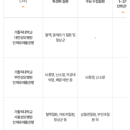
(34)
특성화 질환
주요 수집질환
1~3기
단위은행
가톨릭대학교
혈액, 알레르기 질환 및
대전성모병원
-
정상군
인체유래물은행
가톨릭대학교
뇌종양, 난소암, 자궁내
부천성모병원
뇌종양, 난소암
막암, 폐암 태반 등
인체유래물은행
가톨릭대학교
혈액질환, 아토피질환,
심혈관질환, 부인과질
서울성모병원
정상군 등
환 외
인체유래물은행