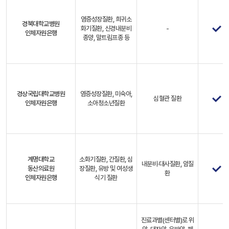
염증성장질환, 희귀소
경북대학교병원
화기질환, 신경내분비
-
인체자원은행
종양, 말트림프종 등
경상국립대학교병원
염증성장질환, 미숙아,
심혈관 질환
인체자원은행
소아청소년질환
계명대학교
소화기질환, 간질환, 심
내분비·대사질환, 암질
동산의료원
장질환, 유방 및 여성생
환
인체자원은행
식기 질환
진료과별(센터별)로 위