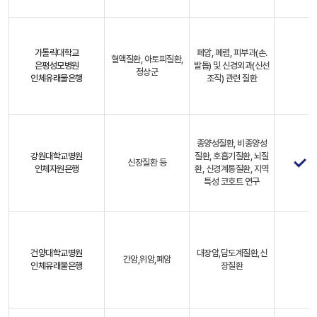
가톨릭대학교
폐암, 폐렴, 피부과(손.
혈액질환, 아토피질환,
은평성모병원
발톱) 및 신경외과(신선
정상군
인체유래물은행
조직) 관련 질환
종양성질환, 비종양성
강원대학교병원
질환, 호흡기질환, 뇌질
신장질환 등
인체자원은행
환, 신경계통질환, 지역
특성 코호트 연구
건양대학교병원
대장암,담도계질환,신
간암,위암,폐암
인체유래물은행
장질환