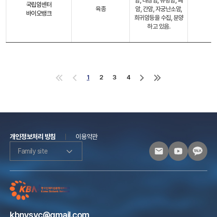
암, 대장암, 유방암, 폐
국립암센터
육종
암, 간암, 자궁난소암,
바이오뱅크
희귀암등을 수집, 분양
하고 있음.
1
2
3
4
처
이
다
마
음
전
음
지
으
으
으
막
로
로
로
으
로
개인정보처리 방침
이용약관
Family site
kbnysvc@gmail.com