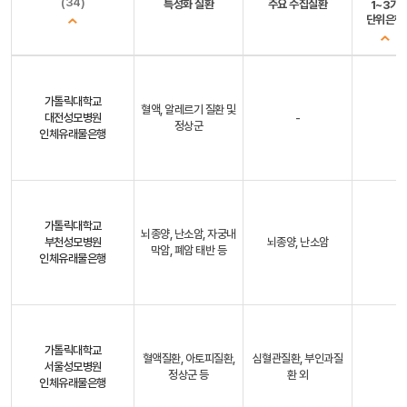
(34)
특성화 질환
주요 수집질환
1~3기
단위은행
가톨릭대학교
혈액, 알레르기 질환 및
대전성모병원
-
정상군
인체유래물은행
가톨릭대학교
뇌종양, 난소암, 자궁내
부천성모병원
뇌종양, 난소암
막암, 폐암 태반 등
인체유래물은행
가톨릭대학교
혈액질환, 아토피질환,
심혈관질환, 부인과질
서울성모병원
정상군 등
환 외
인체유래물은행