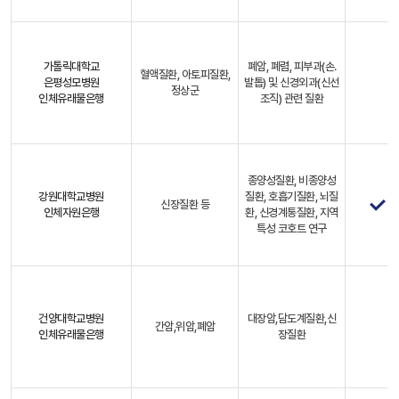
가톨릭대학교
폐암, 폐렴, 피부과(손.
혈액질환, 아토피질환,
은평성모병원
발톱) 및 신경외과(신선
정상군
인체유래물은행
조직) 관련 질환
종양성질환, 비종양성
강원대학교병원
질환, 호흡기질환, 뇌질
신장질환 등
인체자원은행
환, 신경계통질환, 지역
특성 코호트 연구
건양대학교병원
대장암,담도계질환,신
간암,위암,폐암
인체유래물은행
장질환