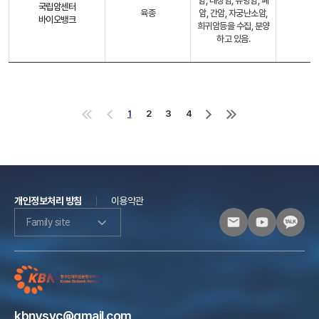
암, 대장암, 유방암, 폐
국립암센터
육종
암, 간암, 자궁난소암,
바이오뱅크
희귀암등을 수집, 분양
하고 있음.
1
2
3
4
처
이
다
마
음
전
음
지
으
으
으
막
로
로
로
으
로
개인정보처리 방침
이용약관
Family site
kbnysvc@gmail.com