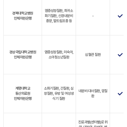
염증성장질환, 희귀소
경북대학교병원
화기질환, 신경내분비
-
인체자원은행
종양, 말트림프종 등
경상국립대학교병원
염증성장질환, 미숙아,
심혈관 질환
인체자원은행
소아청소년질환
계명대학교
소화기질환, 간질환, 심
내분비·대사질환, 암질
동산의료원
장질환, 유방 및 여성생
환
인체자원은행
식기 질환
진료과별(센터별)로 위