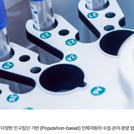
구집단 기반 (Population-based) 인체자원의 수집·관리·분양 업무를