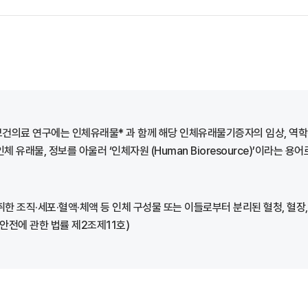
보건의료 연구에는 인체유래물* 과 함께 해당 인체유래물기증자의 임상, 역학
래물, 정보를 아울러 ‘인체자원 (Human Bioresource)’이라는 용
세포·혈액·체액 등 인체 구성물 또는 이들로부터 분리된 혈청, 혈장, 염색체, DNA 
 및 안전에 관한 법률 제2조제11호)