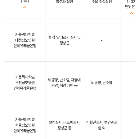
(34)
특성화 질환
주요 수집질환
1~3기
단위은행
가톨릭대학교
혈액, 알레르기 질환 및
대전성모병원
-
정상군
인체유래물은행
가톨릭대학교
뇌종양, 난소암, 자궁내
부천성모병원
뇌종양, 난소암
막암, 폐암 태반 등
인체유래물은행
가톨릭대학교
혈액질환, 아토피질환,
심혈관질환, 부인과질
서울성모병원
정상군 등
환 외
인체유래물은행