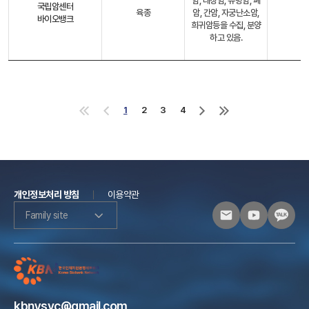
암, 대장암, 유방암, 폐
국립암센터
육종
암, 간암, 자궁난소암,
바이오뱅크
희귀암등을 수집, 분양
하고 있음.
1
2
3
4
처
이
다
마
음
전
음
지
으
으
으
막
로
로
로
으
로
개인정보처리 방침
이용약관
Family site
kbnysvc@gmail.com