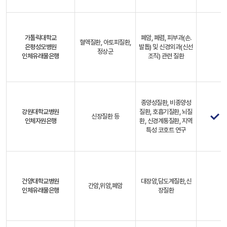
가톨릭대학교
폐암, 폐렴, 피부과(손.
혈액질환, 아토피질환,
은평성모병원
발톱) 및 신경외과(신선
정상군
인체유래물은행
조직) 관련 질환
종양성질환, 비종양성
강원대학교병원
질환, 호흡기질환, 뇌질
신장질환 등
인체자원은행
환, 신경계통질환, 지역
특성 코호트 연구
건양대학교병원
대장암,담도계질환,신
간암,위암,폐암
인체유래물은행
장질환