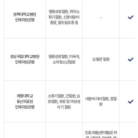
염증성장질환, 희귀소
경북대학교병원
화기질환, 신경내분비
-
인체자원은행
종양, 말트림프종 등
경상국립대학교병원
염증성장질환, 미숙아,
심혈관 질환
인체자원은행
소아청소년질환
계명대학교
소화기질환, 간질환, 심
내분비·대사질환, 암질
동산의료원
장질환, 유방 및 여성생
환
인체자원은행
식기 질환
진료과별(센터별)로 위