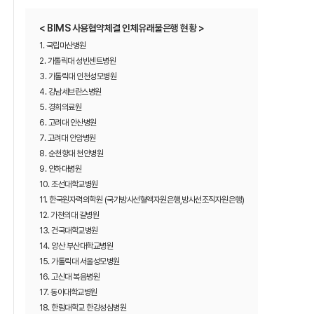
< BIMS 사용협약체결 인체유래물은행 현황 >
1. 국립마산병원
2. 가톨릭대 성빈센트병원
3. 가톨릭대 인천성모병원
4. 강남세브란스병원
5. 경희의료원
6. 고려대 안산병원
7. 고려대 안암병원
8. 순천향대 천안병원
9. 인하대병원
10. 조선대학교병원
11. 한국원자력의학원 (국가방사선혈액자원은행,방사선조직자원은행)
12. 가천의대 길병원
13. 건국대학교병원
14. 양산 부산대학교병원
15. 가톨릭대 서울성모병원
16. 고신대 복음병원
17. 동아대학교병원
18. 한림대학교 한강성심병원