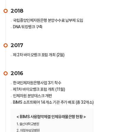
2018
국립중앙인체자원은행 분양수수료 납부제 도입
DNA 워킹뱅크 구축
2017
제 2차 바이오뱅크 포럼 개최 (2월)
2016
한국인체자원은행사업 3기 착수
제1차 바이오뱅크 포럼 개최 (11월)
인체자원 분양데스크 개편
BIMS 소프트웨어 14개소 기관 추가 배포 (총 32개소)
< BIMS 사용협약체결 인체유래물은행 현황 >
1. 울산대학교병원
2. 의정부성모병원