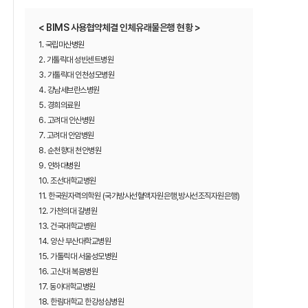
< BIMS 사용협약체결 인체유래물은행 현황 >
1. 국립마산병원
2. 가톨릭대 성빈센트병원
3. 가톨릭대 인천성모병원
4. 강남세브란스병원
5. 경희의료원
6. 고려대 안산병원
7. 고려대 안암병원
8. 순천향대 천안병원
9. 인하대병원
10. 조선대학교병원
11. 한국원자력의학원 (국가방사선혈액자원은행,방사선조직자원은행)
12. 가천의대 길병원
13. 건국대학교병원
14. 양산 부산대학교병원
15. 가톨릭대 서울성모병원
16. 고신대 복음병원
17. 동아대학교병원
18. 한림대학교 한강성심병원