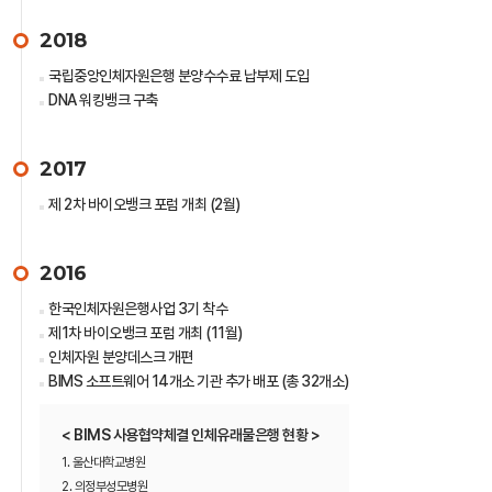
2018
국립중앙인체자원은행 분양수수료 납부제 도입
DNA 워킹뱅크 구축
2017
제 2차 바이오뱅크 포럼 개최 (2월)
2016
한국인체자원은행사업 3기 착수
제1차 바이오뱅크 포럼 개최 (11월)
인체자원 분양데스크 개편
BIMS 소프트웨어 14개소 기관 추가 배포 (총 32개소)
< BIMS 사용협약체결 인체유래물은행 현황 >
1. 울산대학교병원
2. 의정부성모병원