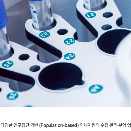
구집단 기반 (Population-based) 인체자원의 수집·관리·분양 업무를