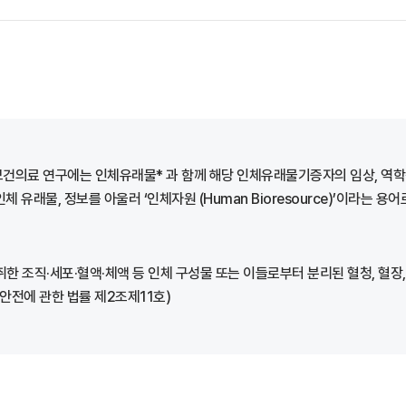
보건의료 연구에는 인체유래물* 과 함께 해당 인체유래물기증자의 임상, 역학
래물, 정보를 아울러 ‘인체자원 (Human Bioresource)’이라는 용
세포·혈액·체액 등 인체 구성물 또는 이들로부터 분리된 혈청, 혈장, 염색체, DNA 
 및 안전에 관한 법률 제2조제11호)