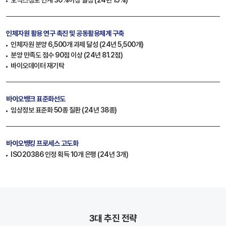
오믹스정보 연계 30%이상 달성 (24년 15%)
인체자원 활용 연구 촉진
및 공동활용체계 구축
인체자원 분양 6,500개 과제 달성 (24년 5,500개)
분양 만족도 점수 90점 이상 (24년 81.2점)
바이오데이터 재기탁
바이오뱅크 표준화선도
임상정보 표준화 50종 질환 (24년 38종)
바이오뱅킹 프로세스 고도화
ISO20386 인정 획득 10개 은행 (24년 3개)
3대 추진 전략