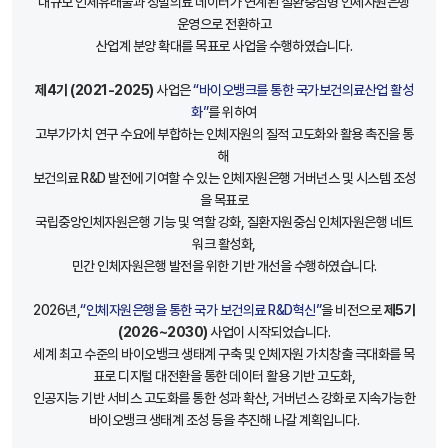
대규모 인체유래물과 정밀의료 데이터가 연계된 질환중심형 인체자원은행
운영으로 전환하고
산업계 분양 확대를 목표로 사업을 수행하였습니다.
제4기 (2021-2025)
사업은
“바이오뱅크를 통한 국가보건의료산업 활성
화”
를 위하여
고부가가치 연구 수요에 부합하는 인체자원의 질적 고도화와 활용 촉진을 통
해
보건의료 R&D 발전에 기여할 수 있는 인체자원은행 거버넌스 및 시스템 조성
을 목표로
국립중앙인체자원은행 기능 및 역할 강화, 질환자원중심 인체자원은행 네트
워크 활성화,
민간 인체자원은행 발전을 위한 기반 개선을 수행하였습니다.
2026년,
“인체자원은행을 통한 국가 보건의료 R&D혁신”
을 비전으로
제5기
(2026~2030)
사업이 시작되었습니다.
세계 최고 수준의 바이오뱅크 생태계 구축 및 인체자원 가치창출 극대화를 목
표로 디지털 대전환을 통한 데이터 활용 기반 고도화,
인공지능 기반 서비스 고도화를 통한 성과 확산, 거버넌스 강화로 지속가능한
바이오뱅크 생태계 조성 등을 추진해 나갈 계획입니다.