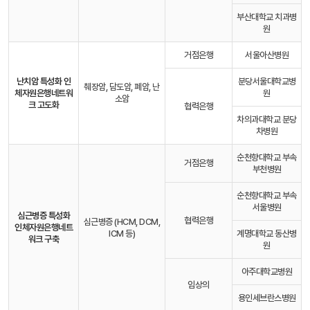
부산대학교 치과병
원
거점은행
서울아산병원
난치암 특성화 인
분당서울대학교병
췌장암, 담도암, 폐암, 난
체자원은행
네트워
원
소암
크 고도화
협력은행
차의과대학교 분당
차병원
순천향대학교 부속
거점은행
부천병원
순천향대학교 부속
서울병원
심근병증 특성화
협력은행
심근병증 (HCM, DCM,
인체자원은행
네트
ICM 등)
계명대학교 동산병
워크 구축
원
아주대학교병원
임상의
용인세브란스병원