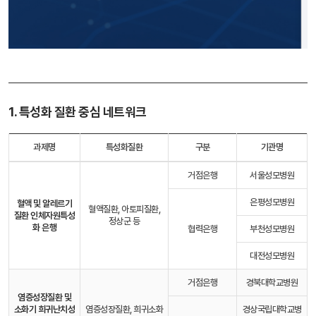
1. 특성화 질환 중심 네트워크
과제명
특성화질환
구분
기관명
거점은행
서울성모병원
은평성모병원
혈액 및 알레르기
혈액질환, 아토피질환,
질환 인체자원
특성
정상군 등
화 은행
협력은행
부천성모병원
대전성모병원
거점은행
경북대학교병원
염증성장질환 및
소화기 희귀난치성
염증성장질환, 희귀소화
경상국립대학교병