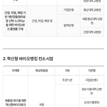
원광대학교병원
거점은행
충남대학교병원
간암, 위암, 폐암 기
반 개인맞춤형의료
세종충남대학교병
및 신약 스크리닝
간암, 위암, 폐암 등
원
을 위한 바이오뱅
협력은행
크 플랫폼 구축
건양대학교병원
2. 혁신형 바이오뱅킹 컨소시엄
과제명
특성화질환
구분
기관명
주관기관
국립암센터
분당서울대학교병
원
육종암 연구를 위한
삼성서울병원
혁신형
바이오뱅크
육종