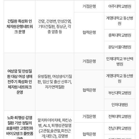
거점은행
아주대학교병원
계명대학교 동산병
간질환 특성화 인
간암, 간경변, 만성간염,
원
체자원은행
네트워
기타간질환, 정상군, 각
크 운영
종 암종 등
협력은행
충북대학교병원
분당서울대병원
인제대학교 부산백
거점은행
병원
여성암 및 만성질
계명대학교 동산병
환 대상 여성 생애
유방질환, 여성생식기질
원
전주기 특성화 인
환, 임신 및 출산 산후기,
체자원 네트워크
자가면역질환
협력은행
운영
부산대학교병원
인하대병원
거점은행
전북대학교병원
노화·퇴행성·감염
알치하이머치매, 파킨슨
질환 기반 정밀의
병, ALS, 퇴행성관절염
료를
위한 고령친화
전남대학교병원
(고관절,슬관절,회전근
바이오뱅크 플랫폼
협력은행
개,대둔근), 감염병
구축