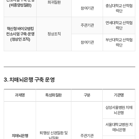
희귀질환
(비종양성질환)
충남대학교 산학협
참여기관
력단
연세대학교 산학협
주관기관
력단
혁신형 바이오뱅킹
컨소시엄 구축·운영
정상조직
(정상인 조직)
부산대학교 산학협
참여기관
력단
3. 치매뇌은행 구축 운영
과제명
특성화질환
구분
기관명
삼성서울병원 치매
뇌은행
서울대학교병원 치
매뇌은행
퇴행성 신경질환 및
치매뇌은행
주관기관
뇌질환