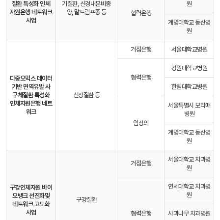
질환 특성화 인체
기질환, 신경내분비종
원
자원은행 네트워크
양, 말트림프종 등
협력은행
사업
계명대학교 동산병
원
거점은행
서울대학교병원
강원대학교병원
협력은행
다중오믹스 데이터
기반 면역유발 사
한림대학교병원
구체질환 특성화
신장질환 등
인체자원은행 네트
서울특별시 보라매
워크
병원
임상의
계명대학교 동산병
원
서울대학교 치과병
거점은행
원
연세대학교 치과병
구강인체자원 바이
원
오뱅크 선진화
및
구강질환
네트워크 고도화
사업
협력은행
사과나무 치과병원