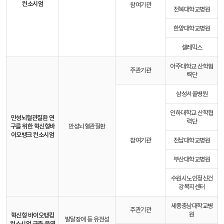
컨소시엄
참여기관
전북대학교병원
한양대학교병원
셀레믹스
아주대학교 산학협
주관기관
력단
삼성서울병원
인하대학교 산학협
만성뇌혈관질환 연
력단
구를 위한 혁신형
바
만성뇌혈관질환
이오뱅크 컨소시엄
참여기관
전남대학교병원
부산대학교병원
수원시노인정신건
강복지센터
세종충남대학교병
주관기관
원
혁신형 바이오뱅킹
발달장애 등 유전성
컨소시엄 구축·운영