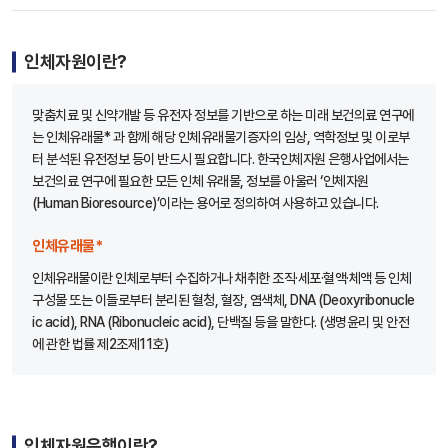
인체자원이란?
맞춤치료 및 신약개발 등 유전자 정보를 기반으로 하는 미래 보건의료 연구에
는 인체유래물* 과 함께 해당 인체유래물기증자의 임상, 역학정보 및 이로부
터 분석된 유전정보 등이 반드시 필요합니다. 한국인체자원 은행사업에서는
보건의료 연구에 필요한 모든 인체 유래물, 정보를 아울러 ‘인체자원
(Human Bioresource)’이라는 용어로 정의하여 사용하고 있습니다.
인체유래물*
인체유래물이란 인체로부터 수집하거나 채취한 조직·세포·혈액·체액 등 인체
구성물 또는 이들로부터 분리된 혈청, 혈장, 염색체, DNA (Deoxyribonucle
ic acid), RNA (Ribonucleic acid), 단백질 등을 말한다. (생명윤리 및 안전
에 관한 법률 제2조제11호)
인체자원은행이란?