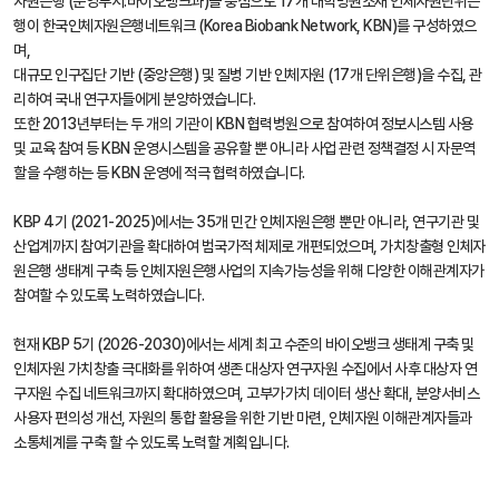
자원은행 (운영부서:바이오뱅크과)을 중심으로 17개 대학병원소재 인체자원단위은
행이 한국인체자원은행네트워크 (Korea Biobank Network, KBN)를 구성하였으
며,
대규모 인구집단 기반 (중앙은행) 및 질병 기반 인체자원 (17개 단위은행)을 수집, 관
리하여 국내 연구자들에게 분양하였습니다.
또한 2013년부터는 두 개의 기관이 KBN 협력병원으로 참여하여 정보시스템 사용
및 교육 참여 등 KBN 운영시스템을 공유할 뿐 아니라 사업 관련 정책결정 시 자문역
할을 수행하는 등 KBN 운영에 적극 협력하였습니다.
KBP 4기 (2021-2025)에서는 35개 민간 인체자원은행 뿐만 아니라, 연구기관 및
산업계까지 참여기관을 확대하여 범국가적 체제로 개편되었으며, 가치창출형 인체자
원은행 생태계 구축 등 인체자원은행사업의 지속가능성을 위해 다양한 이해관계자가
참여할 수 있도록 노력하였습니다.
현재 KBP 5기 (2026-2030)에서는 세계 최고 수준의 바이오뱅크 생태계 구축 및
인체자원 가치창출 극대화를 위하여 생존 대상자 연구자원 수집에서 사후 대상자 연
구자원 수집 네트워크까지 확대하였으며, 고부가가치 데이터 생산 확대, 분양서비스
사용자 편의성 개선, 자원의 통합 활용을 위한 기반 마련, 인체자원 이해관계자들과
소통체계를 구축 할 수 있도록 노력할 계획입니다.