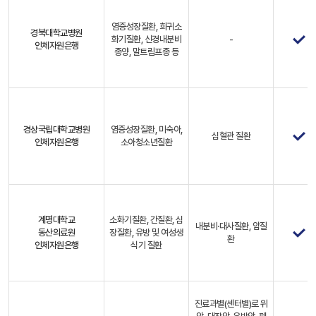
염증성장질환, 희귀소
경북대학교병원
화기질환, 신경내분비
-
인체자원은행
종양, 말트림프종 등
경상국립대학교병원
염증성장질환, 미숙아,
심혈관 질환
인체자원은행
소아청소년질환
계명대학교
소화기질환, 간질환, 심
내분비·대사질환, 암질
동산의료원
장질환, 유방 및 여성생
환
인체자원은행
식기 질환
진료과별(센터별)로 위