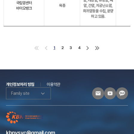
암, 대장암, 유방암, 폐
국립암센터
육종
암, 간암, 자궁난소암,
바이오뱅크
희귀암등을 수집, 분양
하고 있음.
1
2
3
4
처
이
다
마
음
전
음
지
으
으
으
막
로
로
로
으
로
개인정보처리 방침
이용약관
Family site
kbnysvc@gmail.com