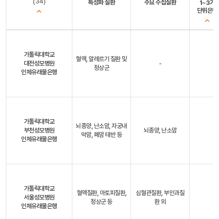
(34)
특성화 질환
주요 수집질환
1~3기
단위은행
가톨릭대학교
혈액, 알레르기 질환 및
대전성모병원
-
정상군
인체유래물은행
가톨릭대학교
뇌종양, 난소암, 자궁내
부천성모병원
뇌종양, 난소암
막암, 폐암 태반 등
인체유래물은행
가톨릭대학교
혈액질환, 아토피질환,
심혈관질환, 부인과질
서울성모병원
정상군 등
환 외
인체유래물은행