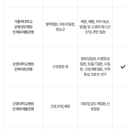
가톨릭대학교
폐암, 폐렴, 피부과(손.
혈액질환, 아토피질환,
은평성모병원
발톱) 및 신경외과(신선
정상군
인체유래물은행
조직) 관련 질환
종양성질환, 비종양성
강원대학교병원
질환, 호흡기질환, 뇌질
신장질환 등
인체자원은행
환, 신경계통질환, 지역
특성 코호트 연구
건양대학교병원
대장암,담도계질환,신
간암,위암,폐암
인체유래물은행
장질환