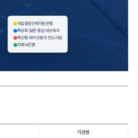
국립중앙인체자원은행
특성화 질환 중심 네트워크
혁신형 바이오뱅크 컨소시엄
치매뇌은행
기관명