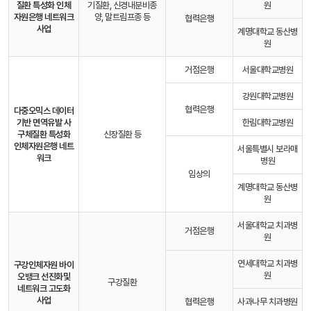
질환 특성화 인체
기질환, 신경내분비종
원
자원은행 네트워크
양, 말트림프종 등
협력은행
사업
계명대학교 동산병
원
거점은행
서울대학교병원
강원대학교병원
협력은행
다중오믹스 데이터
기반 면역유발 사
한림대학교병원
구체질환 특성화
신장질환 등
인체자원은행 네트
서울특별시 보라매
워크
병원
임상의
계명대학교 동산병
원
서울대학교 치과병
거점은행
원
연세대학교 치과병
구강인체자원 바이
원
오뱅크 선진화
및
구강질환
네트워크 고도화
사업
협력은행
사과나무 치과병원