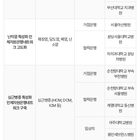
부산대학교 치과병
원
거점은행
서울아산병원
난치암 특성화 인
분당서울대학교병
췌장암, 담도암, 폐암, 난
체자원은행
네트워
원
소암
크 고도화
협력은행
차의과대학교 분당
차병원
순천향대학교 부속
거점은행
부천병원
순천향대학교 부속
서울병원
심근병증 특성화
협력은행
심근병증 (HCM, DCM,
인체자원은행
네트
ICM 등)
계명대학교 동산병
워크 구축
원
아주대학교병원
임상의
용인세브란스병원