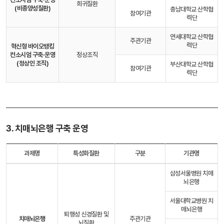
희귀질환
(비종양성질환)
충남대학교 산학협
참여기관
력단
연세대학교 산학협
주관기관
력단
혁신형 바이오뱅킹
컨소시엄 구축·운영
정상조직
(정상인 조직)
부산대학교 산학협
참여기관
력단
3. 치매뇌은행 구축 운영
과제명
특성화질환
구분
기관명
삼성서울병원 치매
뇌은행
서울대학교병원 치
매뇌은행
퇴행성 신경질환 및
치매뇌은행
주관기관
뇌질환