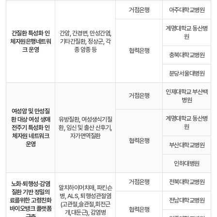
거점은행
아주대학교병원
계명대학교 동산병
간질환 특성화 인
간암, 간경변, 만성간염,
원
체자원은행
네트워
기타간질환, 정상군, 각
크 운영
종 암종 등
협력은행
충북대학교병원
분당서울대병원
인제대학교 부산백
거점은행
병원
여성암 및 만성질
계명대학교 동산병
환 대상 여성 생애
유방질환, 여성생식기질
원
전주기 특성화 인
환, 임신 및 출산 산후기,
체자원 네트워크
자가면역질환
협력은행
운영
부산대학교병원
인하대병원
거점은행
전북대학교병원
노화·퇴행성·감염
알치하이머치매, 파킨슨
질환 기반 정밀의
병, ALS, 퇴행성관절염
료를
위한 고령친화
전남대학교병원
(고관절,슬관절,회전근
바이오뱅크 플랫폼
협력은행
개,대둔근), 감염병
구축