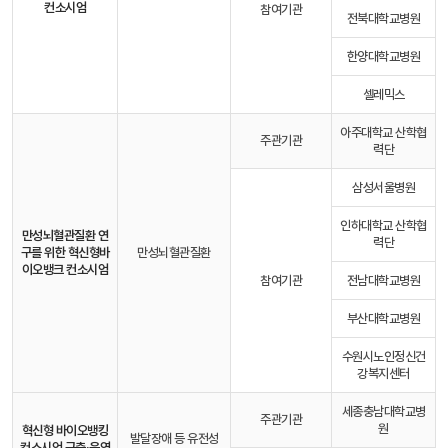
컨소시엄
참여기관
전북대학교병원
한양대학교병원
셀레믹스
아주대학교 산학협
주관기관
력단
삼성서울병원
인하대학교 산학협
만성뇌혈관질환 연
력단
구를 위한 혁신형
바
만성뇌혈관질환
이오뱅크 컨소시엄
참여기관
전남대학교병원
부산대학교병원
수원시노인정신건
강복지센터
세종충남대학교병
주관기관
원
혁신형 바이오뱅킹
발달장애 등 유전성
컨소시엄 구축·운영