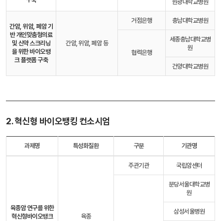
원광대학교병원
거점은행
충남대학교병원
간암, 위암, 폐암 기
반 개인맞춤형의료
세종충남대학교병
및 신약 스크리닝
간암, 위암, 폐암 등
원
을 위한 바이오뱅
협력은행
크 플랫폼 구축
건양대학교병원
2. 혁신형 바이오뱅킹 컨소시엄
과제명
특성화질환
구분
기관명
주관기관
국립암센터
분당서울대학교병
원
육종암 연구를 위한
삼성서울병원
혁신형
바이오뱅크
육종