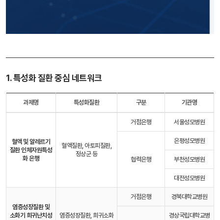
1. 특성화 질환 중심 네트워크
과제명
특성화질환
구분
기관명
거점은행
서울성모병원
은평성모병원
혈액 및 알레르기
혈액질환, 아토피질환,
질환 인체자원
특성
정상군 등
화 은행
협력은행
부천성모병원
대전성모병원
거점은행
경북대학교병원
염증성장질환 및
소화기 희귀난치성
염증성장질환, 희귀소화
경상국립대학교병