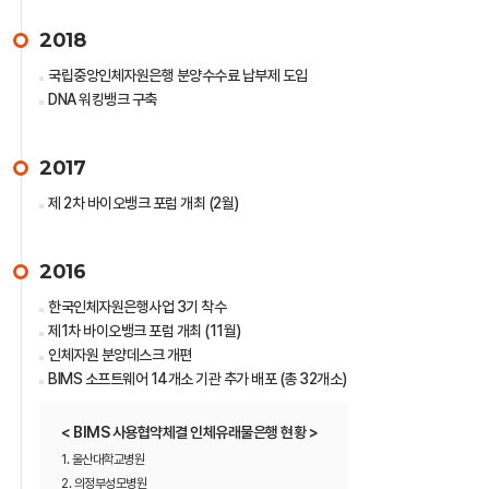
2018
국립중앙인체자원은행 분양수수료 납부제 도입
DNA 워킹뱅크 구축
2017
제 2차 바이오뱅크 포럼 개최 (2월)
2016
한국인체자원은행사업 3기 착수
제1차 바이오뱅크 포럼 개최 (11월)
인체자원 분양데스크 개편
BIMS 소프트웨어 14개소 기관 추가 배포 (총 32개소)
< BIMS 사용협약체결 인체유래물은행 현황 >
1. 울산대학교병원
2. 의정부성모병원