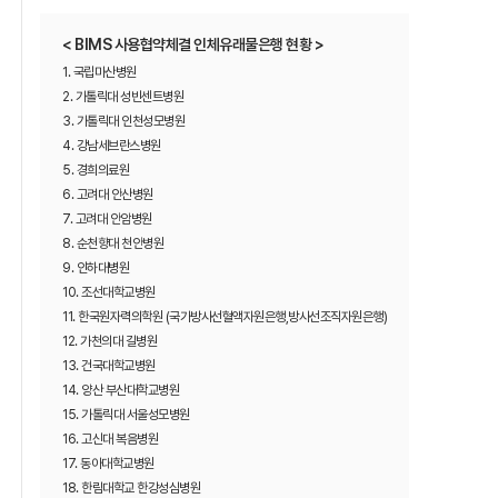
< BIMS 사용협약체결 인체유래물은행 현황 >
1. 국립마산병원
2. 가톨릭대 성빈센트병원
3. 가톨릭대 인천성모병원
4. 강남세브란스병원
5. 경희의료원
6. 고려대 안산병원
7. 고려대 안암병원
8. 순천향대 천안병원
9. 인하대병원
10. 조선대학교병원
11. 한국원자력의학원 (국가방사선혈액자원은행,방사선조직자원은행)
12. 가천의대 길병원
13. 건국대학교병원
14. 양산 부산대학교병원
15. 가톨릭대 서울성모병원
16. 고신대 복음병원
17. 동아대학교병원
18. 한림대학교 한강성심병원